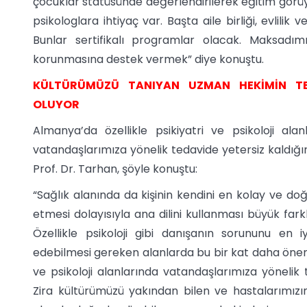
çocuklar statüsünde değerlendirilerek eğitim gör
psikologlara ihtiyaç var. Başta aile birliği, evlili
Bunlar sertifikalı programlar olacak. Maksadımı
korunmasına destek vermek” diye konuştu.
KÜLTÜRÜMÜZÜ TANIYAN UZMAN HEKİMİN TED
OLUYOR
Almanya’da özellikle psikiyatri ve psikoloji alanl
vatandaşlarımıza yönelik tedavide yetersiz kaldığ
Prof. Dr. Tarhan, şöyle konuştu:
“Sağlık alanında da kişinin kendini en kolay ve doğ
etmesi dolayısıyla ana dilini kullanması büyük farkl
Özellikle psikoloji gibi danışanın sorununu en iy
edebilmesi gereken alanlarda bu bir kat daha önemli
ve psikoloji alanlarında vatandaşlarımıza yönelik t
Zira kültürümüzü yakından bilen ve hastalarımızın