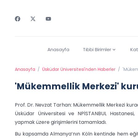
Faceebok
Twitter
Youtube
Anasayfa
Tıbbi Birimler
Kat
Anasayfa
/
Üsküdar Üniversitesi'nden Haberler
/
'Mükem
'Mükemmellik Merkezi' ku
Prof. Dr. Nevzat Tarhan: Mükemmellik Merkezi kurac
Üsküdar Üniversitesi ve NPİSTANBUL Hastanesi
yapmak üzere girişimlerini tamamladı.
Bu kapsamda Almanya’nın Köln kentinde hem eğit