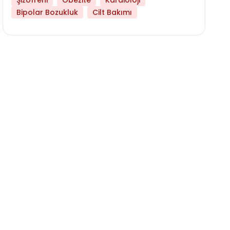
Şizofreni
Obezite
Kardioloji
Bipolar Bozukluk
Cilt Bakımı