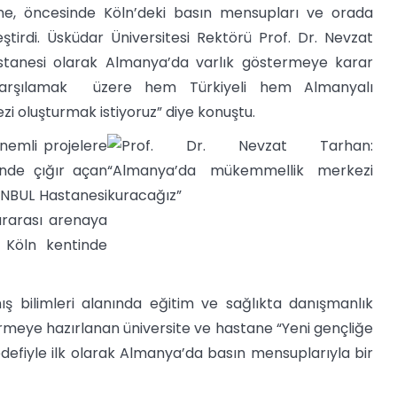
ane, öncesinde Köln’deki basın mensupları ve orada
tirdi. Üsküdar Üniversitesi Rektörü Prof. Dr. Nevzat
stanesi olarak Almanya’da varlık göstermeye karar
ı karşılamak üzere hem Türkiyeli hem Almanyalı
i oluşturmak istiyoruz” diye konuştu.
önemli projelere
inde çığır açan
ANBUL Hastanesi
ararası arenaya
n Köln kentinde
ş bilimleri alanında eğitim ve sağlıkta danışmanlık
rmeye hazırlanan üniversite ve hastane “Yeni gençliğe
defiyle ilk olarak Almanya’da basın mensuplarıyla bir