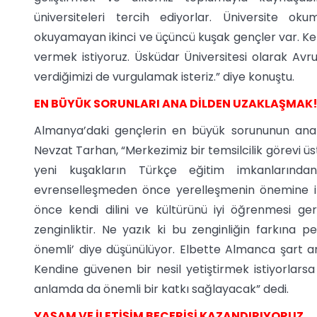
üniversiteleri tercih ediyorlar. Üniversite o
okuyamayan ikinci ve üçüncü kuşak gençler var. Ken
vermek istiyoruz. Üsküdar Üniversitesi olarak Avru
verdiğimizi de vurgulamak isteriz.” diye konuştu.
EN BÜYÜK SORUNLARI ANA DİLDEN UZAKLAŞMAK
Almanya’daki gençlerin en büyük sorununun ana d
Nevzat Tarhan, “Merkezimiz bir temsilcilik görevi 
yeni kuşakların Türkçe eğitim imkanlarında
evrenselleşmeden önce yerelleşmenin önemine ina
önce kendi dilini ve kültürünü iyi öğrenmesi gere
zenginliktir. Ne yazık ki bu zenginliğin farkına
önemli’ diye düşünülüyor. Elbette Almanca şart am
Kendine güvenen bir nesil yetiştirmek istiyorlars
anlamda da önemli bir katkı sağlayacak” dedi.
YAŞAM VE İLETİŞİM BECERİSİ KAZANDIRIYORUZ