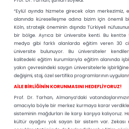
Prof. Dr. Tarhan, şunları söyledi:
“Eylül ayında hizmete girecek olan merkezimiz, e
alanında küreselleşme adına bizim için önemli b
Köln, stratejik öneminin dışında Türkiyeli nüfusu
bir bölge. Ayrıca bir üniversite kenti. Bu kentte
medya gibi farklı alanlarda eğitim veren 30 ci
üniversite bulunuyor. Bu üniversiteler kendil
kalitedeki eğitim kurumlarıyla eğitim alanında işbi
yakın çevresindeki saygın üniversitelerle işbirliğ
değişimi, staj, özel sertifika programlarının uygulanm
AİLE BİRLİĞİNİN KORUNMASINI HEDEFLİYORUZ!
Prof. Dr. Tarhan, Almanya’daki vatandaşlarımız
amacıyla böyle bir merkez kurmaya karar verdikleri
sisteminin mağdurları ile karşı karşıya kalıyoruz.
kültür ayağını yok sayan bir sistem var. Zekası