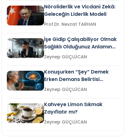
Nöroliderlik ve Vicdani Zekâ:
Geleceğin Liderlik Modeli
Prof.Dr. Nevzat TARHAN
İşe Gidip Çalışabiliyor Olmak
Sağlıklı Olduğunuz Anlamına
Gelir mi?
Zeynep GÜÇLÜCAN
Konuşurken “Şey” Demek
Erken Demans Belirtisi
Olabilir mi?
Zeynep GÜÇLÜCAN
Kahveye Limon Sıkmak
Zayıflatır mı?
Zeynep GÜÇLÜCAN