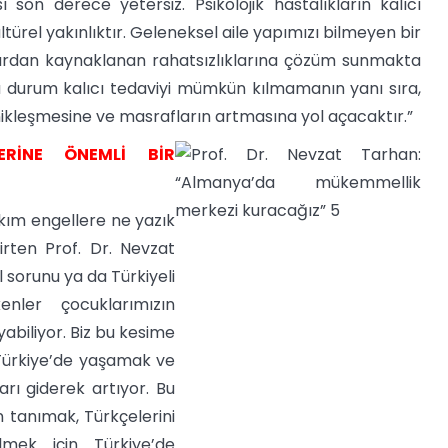
son derece yetersiz. Psikolojik hastalıkların kalıcı
türel yakınlıktır. Geleneksel aile yapımızı bilmeyen bir
nlardan kaynaklanan rahatsızlıklarına çözüm sunmakta
u durum kalıcı tedaviyi mümkün kılmamanın yanı sıra,
nikleşmesine ve masrafların artmasına yol açacaktır.”
ERİNE ÖNEMLİ BİR
kım engellere ne yazık
lirten Prof. Dr. Nevzat
 sorunu ya da Türkiyeli
enler çocuklarımızın
yabiliyor. Biz bu kesime
 Türkiye’de yaşamak ve
rı giderek artıyor. Bu
n tanımak, Türkçelerini
lmek için Türkiye’de