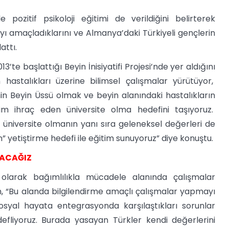
 pozitif psikoloji eğitimi de verildiğini belirterek
ı amaçladıklarını ve Almanya’daki Türkiyeli gençlerin
attı.
te başlattığı Beyin İnisiyatifi Projesi’nde yer aldığını
hastalıkları üzerine bilimsel çalışmalar yürütüyor,
’nin Beyin Üssü olmak ve beyin alanındaki hastalıkların
im ihraç eden üniversite olma hedefini taşıyoruz.
r üniversite olmanın yanı sıra geleneksel değerleri de
 yetiştirme hedefi ile eğitim sunuyoruz” diye konuştu.
LACAĞIZ
olarak bağımlılıkla mücadele alanında çalışmalar
an, “Bu alanda bilgilendirme amaçlı çalışmalar yapmayı
osyal hayata entegrasyonda karşılaştıkları sorunlar
efliyoruz. Burada yasayan Türkler kendi değerlerini