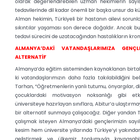
olarak değerlendirebilen uzman hekimlerin sayısı 
tedavilerinde dil kadar önemli bir başka unsur da kül
Alman hekimin, Türkiyeli bir hastanın ailevi soru
sıkıntılar yaşaması son derece doğaldır. Ancak b
tedavi sürecini de uzatacağından hastalıkların kro
ALMANYA’DAKİ VATANDAŞLARIMIZA GENÇL
ALTERNATİF
Almanya’da eğitim sisteminden kaynaklanan birta
ki vatandaşlarımızın daha fazla takılabildiğini be
Tarhan, “Öğretmenlerin yanlı tutumu, önyargılar, dil
çocuklardaki motivasyon noksanlığı gibi etk
üniversiteye hazırlayan sınıflara, Abitur’a ulaştırma
bir alternatif sunmaya çalışacağız. Diğer yandan
çalışmak isteyen Almanya’daki gençlerimizin sayıla
kesim hem üniversite yıllarında Türkiye’yi yakında
geliştirmek ve ülkemiz toplumuyla kaynaşabi