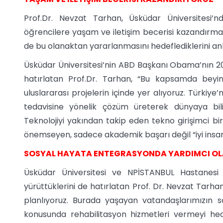
Prof.Dr. Nevzat Tarhan, Üsküdar Üniversitesi’nde
öğrencilere yaşam ve iletişim becerisi kazandırmay
de bu olanaktan yararlanmasını hedeflediklerini anl
Üsküdar Üniversitesi’nin ABD Başkanı Obama’nın 2013’
hatırlatan Prof.Dr. Tarhan, “Bu kapsamda beyin 
uluslararası projelerin içinde yer alıyoruz. Türkiye
tedavisine yönelik çözüm üreterek dünyaya bil
Teknolojiyi yakından takip eden tekno girişimci bi
önemseyen, sadece akademik başarı değil “iyi insan”
SOSYAL HAYATA ENTEGRASYONDA YARDIMCI O
Üsküdar Üniversitesi ve NPİSTANBUL Hastanesi 
yürüttüklerini de hatırlatan Prof. Dr. Nevzat Tarh
planlıyoruz. Burada yaşayan vatandaşlarımızın s
konusunda rehabilitasyon hizmetleri vermeyi hed