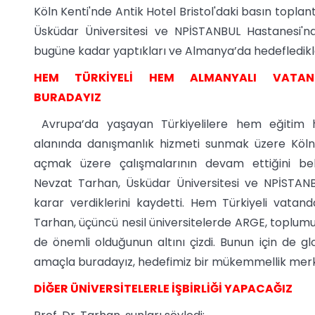
Köln Kenti'nde Antik Hotel Bristol'daki basın toplantı
Üsküdar Üniversitesi ve NPİSTANBUL Hastanesi'
bugüne kadar yaptıkları ve Almanya’da hedefledikler
HEM TÜRKİYELİ HEM ALMANYALI VATAN
BURADAYIZ
Avrupa’da yaşayan Türkiyelilere hem eğitim
alanında danışmanlık hizmeti sunmak üzere Köln
açmak üzere çalışmalarının devam ettiğini beli
Nevzat Tarhan, Üsküdar Üniversitesi ve NPİSTAN
karar verdiklerini kaydetti. Hem Türkiyeli vatan
Tarhan, üçüncü nesil üniversitelerde ARGE, toplumu
de önemli olduğunun altını çizdi. Bunun için de 
amaçla buradayız, hedefimiz bir mükemmellik merk
DİĞER ÜNİVERSİTELERLE İŞBİRLİĞİ YAPACAĞIZ