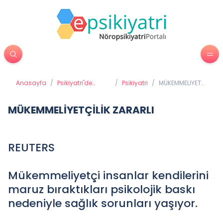
Anasayfa
/
Psikiyatri'de
/
Psikiyatri
/
MÜKEMMELİYETÇİLİK
Tedavi
ZARARLI
Yöntemleri
MÜKEMMELİYETÇİLİK ZARARLI
REUTERS
Mükemmeliyetçi insanlar kendilerini
maruz bıraktıkları psikolojik baskı
nedeniyle sağlık sorunları yaşıyor.