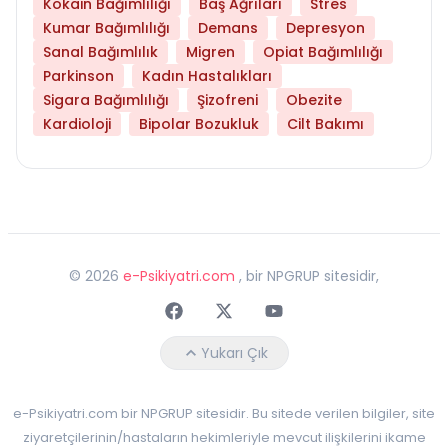
Kokain Bağımlılığı
Baş Ağrıları
Stres
Kumar Bağımlılığı
Demans
Depresyon
Sanal Bağımlılık
Migren
Opiat Bağımlılığı
Parkinson
Kadın Hastalıkları
Sigara Bağımlılığı
Şizofreni
Obezite
Kardioloji
Bipolar Bozukluk
Cilt Bakımı
©
2026
e-Psikiyatri.com
, bir NPGRUP sitesidir,
Faceebok
Twitter
Youtube
Yukarı Çık
e-Psikiyatri.com bir NPGRUP sitesidir. Bu sitede verilen bilgiler, site
ziyaretçilerinin/hastaların hekimleriyle mevcut ilişkilerini ikame