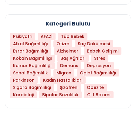
Kategori Bulutu
Psikiyatri
AFAZİ
Tüp Bebek
Alkol Bağımlılığı
Otizm
Saç Dökülmesi
Esrar Bağımlılığı
Alzheimer
Bebek Gelişimi
Kokain Bağımlılığı
Baş Ağrıları
Stres
Kumar Bağımlılığı
Demans
Depresyon
Sanal Bağımlılık
Migren
Opiat Bağımlılığı
Parkinson
Kadın Hastalıkları
Sigara Bağımlılığı
Şizofreni
Obezite
Kardioloji
Bipolar Bozukluk
Cilt Bakımı