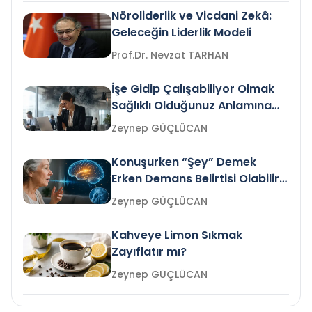
Nöroliderlik ve Vicdani Zekâ:
Geleceğin Liderlik Modeli
Prof.Dr. Nevzat TARHAN
İşe Gidip Çalışabiliyor Olmak
Sağlıklı Olduğunuz Anlamına
Gelir mi?
Zeynep GÜÇLÜCAN
Konuşurken “Şey” Demek
Erken Demans Belirtisi Olabilir
mi?
Zeynep GÜÇLÜCAN
Kahveye Limon Sıkmak
Zayıflatır mı?
Zeynep GÜÇLÜCAN