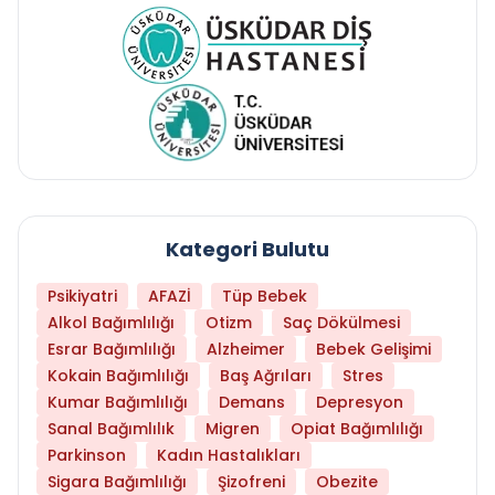
Kategori Bulutu
Psikiyatri
AFAZİ
Tüp Bebek
Alkol Bağımlılığı
Otizm
Saç Dökülmesi
Esrar Bağımlılığı
Alzheimer
Bebek Gelişimi
Kokain Bağımlılığı
Baş Ağrıları
Stres
Kumar Bağımlılığı
Demans
Depresyon
Sanal Bağımlılık
Migren
Opiat Bağımlılığı
Parkinson
Kadın Hastalıkları
Sigara Bağımlılığı
Şizofreni
Obezite