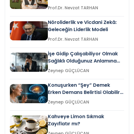
Prof.Dr. Nevzat TARHAN
Nöroliderlik ve Vicdani Zekâ:
Geleceğin Liderlik Modeli
Prof.Dr. Nevzat TARHAN
İşe Gidip Çalışabiliyor Olmak
Sağlıklı Olduğunuz Anlamına
Gelir mi?
Zeynep GÜÇLÜCAN
Konuşurken “Şey” Demek
Erken Demans Belirtisi Olabilir
mi?
Zeynep GÜÇLÜCAN
Kahveye Limon Sıkmak
Zayıflatır mı?
Zeynep GÜÇLÜCAN