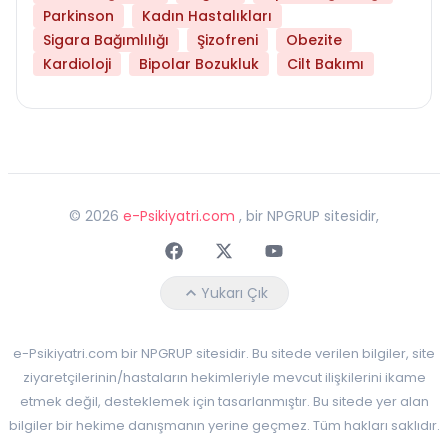
Parkinson
Kadın Hastalıkları
Sigara Bağımlılığı
Şizofreni
Obezite
Kardioloji
Bipolar Bozukluk
Cilt Bakımı
©
2026
e-Psikiyatri.com
, bir NPGRUP sitesidir,
Faceebok
Twitter
Youtube
Yukarı Çık
e-Psikiyatri.com bir NPGRUP sitesidir. Bu sitede verilen bilgiler, site
ziyaretçilerinin/hastaların hekimleriyle mevcut ilişkilerini ikame
etmek değil, desteklemek için tasarlanmıştır. Bu sitede yer alan
bilgiler bir hekime danışmanın yerine geçmez. Tüm hakları saklıdır.