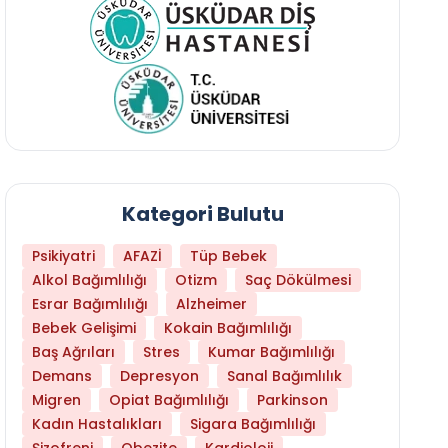
Kategori Bulutu
Psikiyatri
AFAZİ
Tüp Bebek
Alkol Bağımlılığı
Otizm
Saç Dökülmesi
Esrar Bağımlılığı
Alzheimer
Bebek Gelişimi
Kokain Bağımlılığı
Baş Ağrıları
Stres
Kumar Bağımlılığı
Hangi Yaşta Hangi Testi Yaptırmanız Gerekt
Demans
Depresyon
Sanal Bağımlılık
Migren
Opiat Bağımlılığı
Parkinson
Kadın Hastalıkları
Sigara Bağımlılığı