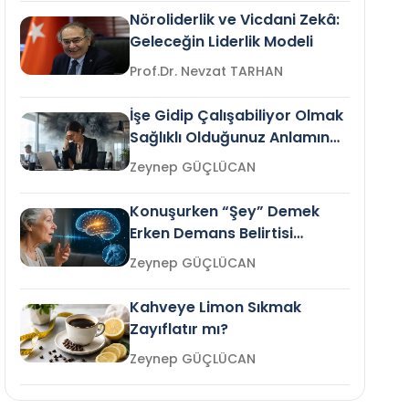
Nöroliderlik ve Vicdani Zekâ:
Geleceğin Liderlik Modeli
Prof.Dr. Nevzat TARHAN
İşe Gidip Çalışabiliyor Olmak
Sağlıklı Olduğunuz Anlamına
Gelir mi?
Zeynep GÜÇLÜCAN
Konuşurken “Şey” Demek
Erken Demans Belirtisi
Olabilir mi?
Zeynep GÜÇLÜCAN
Kahveye Limon Sıkmak
Zayıflatır mı?
Zeynep GÜÇLÜCAN