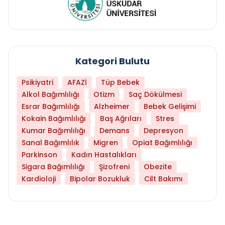
Kategori Bulutu
Psikiyatri
AFAZİ
Tüp Bebek
Alkol Bağımlılığı
Otizm
Saç Dökülmesi
Esrar Bağımlılığı
Alzheimer
Bebek Gelişimi
Kokain Bağımlılığı
Baş Ağrıları
Stres
Kumar Bağımlılığı
Demans
Depresyon
Sanal Bağımlılık
Migren
Opiat Bağımlılığı
Parkinson
Kadın Hastalıkları
Sigara Bağımlılığı
Şizofreni
Obezite
Kardioloji
Bipolar Bozukluk
Cilt Bakımı