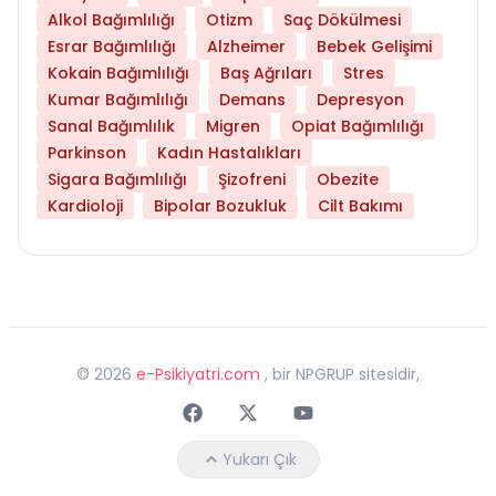
Alkol Bağımlılığı
Otizm
Saç Dökülmesi
Esrar Bağımlılığı
Alzheimer
Bebek Gelişimi
Kokain Bağımlılığı
Baş Ağrıları
Stres
Kumar Bağımlılığı
Demans
Depresyon
Sanal Bağımlılık
Migren
Opiat Bağımlılığı
Parkinson
Kadın Hastalıkları
Sigara Bağımlılığı
Şizofreni
Obezite
Kardioloji
Bipolar Bozukluk
Cilt Bakımı
©
2026
e-Psikiyatri.com
, bir NPGRUP sitesidir,
Faceebok
Twitter
Youtube
Yukarı Çık