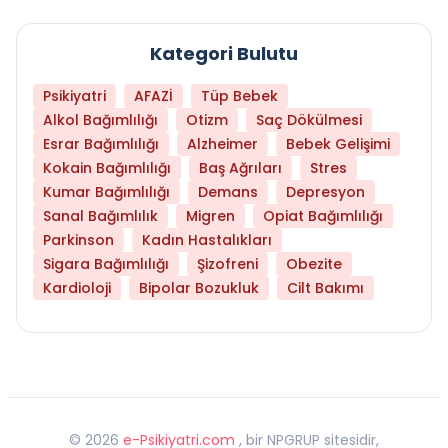
Kategori Bulutu
Psikiyatri
AFAZİ
Tüp Bebek
Alkol Bağımlılığı
Otizm
Saç Dökülmesi
Esrar Bağımlılığı
Alzheimer
Bebek Gelişimi
Kokain Bağımlılığı
Baş Ağrıları
Stres
Kumar Bağımlılığı
Demans
Depresyon
Sanal Bağımlılık
Migren
Opiat Bağımlılığı
Parkinson
Kadın Hastalıkları
Sigara Bağımlılığı
Şizofreni
Obezite
Kardioloji
Bipolar Bozukluk
Cilt Bakımı
©
2026
e-Psikiyatri.com
, bir NPGRUP sitesidir,