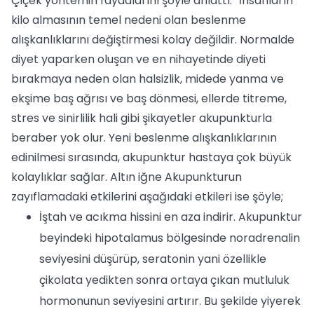
Çiçek yöntemin faydalarını şöyle anlattı. “İnsanların
kilo almasının temel nedeni olan beslenme
alışkanlıklarını değiştirmesi kolay değildir. Normalde
diyet yaparken oluşan ve en nihayetinde diyeti
bırakmaya neden olan halsizlik, midede yanma ve
ekşime baş ağrısı ve baş dönmesi, ellerde titreme,
stres ve sinirlilik hali gibi şikayetler akupunkturla
beraber yok olur. Yeni beslenme alışkanlıklarının
edinilmesi sırasında, akupunktur hastaya çok büyük
kolaylıklar sağlar. Altın iğne Akupunkturun
zayıflamadaki etkilerini aşağıdaki etkileri ise şöyle;
İştah ve acıkma hissini en aza indirir. Akupunktur
beyindeki hipotalamus bölgesinde noradrenalin
seviyesini düşürüp, seratonin yani özellikle
çikolata yedikten sonra ortaya çıkan mutluluk
hormonunun seviyesini artırır. Bu şekilde yiyerek