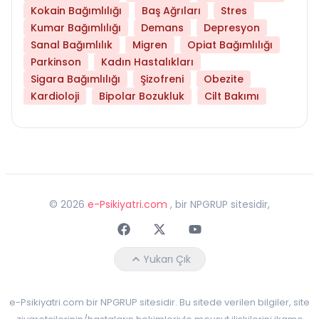
Kokain Bağımlılığı
Baş Ağrıları
Stres
Kumar Bağımlılığı
Demans
Depresyon
Sanal Bağımlılık
Migren
Opiat Bağımlılığı
Parkinson
Kadın Hastalıkları
Sigara Bağımlılığı
Şizofreni
Obezite
Kardioloji
Bipolar Bozukluk
Cilt Bakımı
©
2026
e-Psikiyatri.com
, bir NPGRUP sitesidir,
Faceebok
Twitter
Youtube
Yukarı Çık
e-Psikiyatri.com bir NPGRUP sitesidir. Bu sitede verilen bilgiler, site