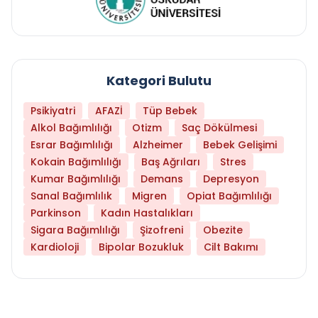
Kategori Bulutu
Psikiyatri
AFAZİ
Tüp Bebek
Alkol Bağımlılığı
Otizm
Saç Dökülmesi
Esrar Bağımlılığı
Alzheimer
Bebek Gelişimi
Kokain Bağımlılığı
Baş Ağrıları
Stres
Kumar Bağımlılığı
Demans
Depresyon
Sanal Bağımlılık
Migren
Opiat Bağımlılığı
Parkinson
Kadın Hastalıkları
Sigara Bağımlılığı
Şizofreni
Obezite
Kardioloji
Bipolar Bozukluk
Cilt Bakımı