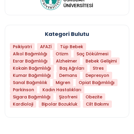
Kategori Bulutu
Psikiyatri
AFAZİ
Tüp Bebek
Alkol Bağımlılığı
Otizm
Saç Dökülmesi
Esrar Bağımlılığı
Alzheimer
Bebek Gelişimi
Kokain Bağımlılığı
Baş Ağrıları
Stres
Kumar Bağımlılığı
Demans
Depresyon
Sanal Bağımlılık
Migren
Opiat Bağımlılığı
Parkinson
Kadın Hastalıkları
Sigara Bağımlılığı
Şizofreni
Obezite
Kardioloji
Bipolar Bozukluk
Cilt Bakımı