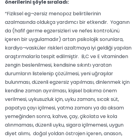
önerilerini şöyle sıraladı:
“Fiziksel eg¬zersiz menopoz belirtilerinin
azalmasında oldukça yardımcı bir etkendir. Yoganın
da (hafif germe egzersizleri ve nefes kontrolünü
içeren bir uygulamadır) artan psikolojik sorunlara,
kardiyo¬vasküler riskleri azaltmaya iyi geldiği yapılan
araştırmalarla tespit edilmiştir. B,C ve E vitaminden
zengin beslenilmesi, kendisine sıkıntı yaratan
durumların listelenip çözülmesi, yeni uğraşılar
bulunması, düzenli egzersiz yapılması, dinlenmek için
kendine zaman ayırılması, kişisel bakıma önem
verilmesi, uykusuzluk için, uyku zamanı, sıcak süt,
papatya çayı içilmesi, yatma zamanı ya da aksam
yemeğinden sonra, kahve, çay, çikolata ve kola
alınmaması, düzenli uyku, sigara içilmemesi, uygun
diyet alımı, doğal yoldan östrojen içeren, anason,