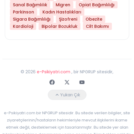
Sanal Bağımlılık
Migren
Opiat Bağımlılığı
Parkinson
Kadın Hastalıkları
Sigara Bağımlılığı
Şizofreni
Obezite
Kardioloji
Bipolar Bozukluk
Cilt Bakımı
©
2026
e-Psikiyatri.com
, bir NPGRUP sitesidir,
Faceebok
Twitter
Youtube
Yukarı Çık
e-Psikiyatri.com bir NPGRUP sitesidir. Bu sitede verilen bilgiler, site
ziyaretçilerinin/hastaların hekimleriyle mevcut ilişkilerini ikame
etmek değil, desteklemek için tasarlanmıştır. Bu sitede yer alan