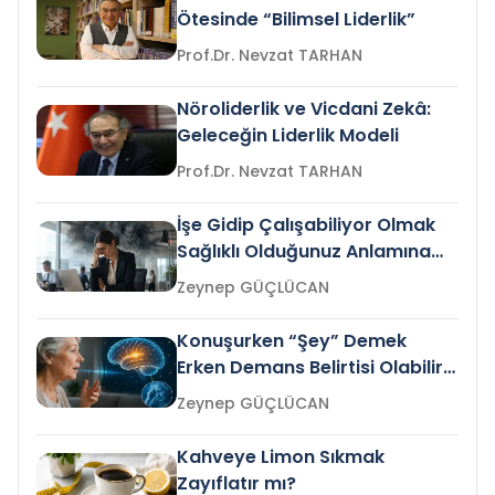
Ötesinde “Bilimsel Liderlik”
Prof.Dr. Nevzat TARHAN
Nöroliderlik ve Vicdani Zekâ:
Geleceğin Liderlik Modeli
Prof.Dr. Nevzat TARHAN
İşe Gidip Çalışabiliyor Olmak
Sağlıklı Olduğunuz Anlamına
Gelir mi?
Zeynep GÜÇLÜCAN
Konuşurken “Şey” Demek
Erken Demans Belirtisi Olabilir
mi?
Zeynep GÜÇLÜCAN
Kahveye Limon Sıkmak
Zayıflatır mı?