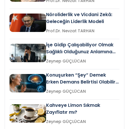
Prof.Dr. Nevzat TARHAN
Nöroliderlik ve Vicdani Zekâ:
Geleceğin Liderlik Modeli
Prof.Dr. Nevzat TARHAN
İşe Gidip Çalışabiliyor Olmak
Sağlıklı Olduğunuz Anlamına
Gelir mi?
Zeynep GÜÇLÜCAN
Konuşurken “Şey” Demek
Erken Demans Belirtisi Olabilir
mi?
Zeynep GÜÇLÜCAN
Kahveye Limon Sıkmak
Zayıflatır mı?
Zeynep GÜÇLÜCAN