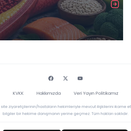
Faceebok
Twitter
Youtube
KVKK
Hakkımızda
Veri Yayın Politikamız
r, site ziyaretçilerinin/hastaların hekimleriyle mevcut ilişkilerini ikame
bilgiler bir hekime danışmanın yerine geçmez. Tüm hakları saklıdır.