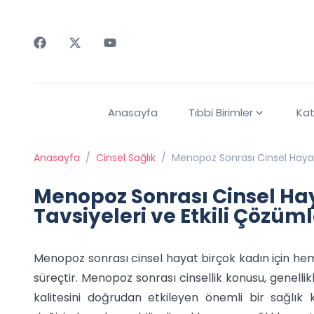
Faceebok
Twitter
Youtube
Anasayfa
Tıbbi Birimler
Kat
Anasayfa
/
Cinsel Sağlık
/
Menopoz Sonrası Cinsel Hayat:
Menopoz Sonrası Cinsel Hay
Tavsiyeleri ve Etkili Çözüml
Menopoz sonrası cinsel hayat birçok kadın için hem
süreçtir. Menopoz sonrası cinsellik konusu, genell
kalitesini doğrudan etkileyen önemli bir sağl