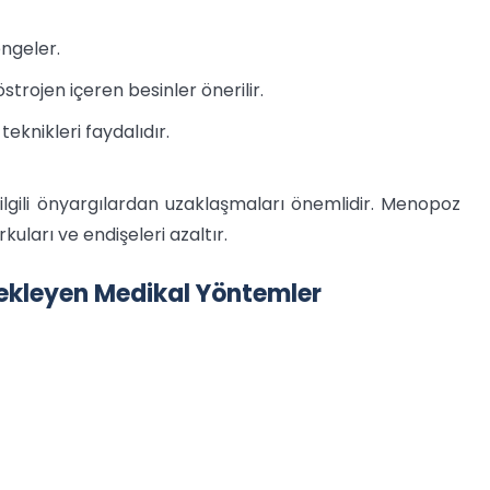
engeler.
trojen içeren besinler önerilir.
eknikleri faydalıdır.
e ilgili önyargılardan uzaklaşmaları önemlidir. Menopoz
kuları ve endişeleri azaltır.
tekleyen Medikal Yöntemler