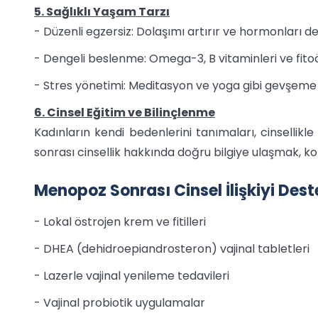
5. Sağlıklı Yaşam Tarzı
- Düzenli egzersiz: Dolaşımı artırır ve hormonları d
- Dengeli beslenme: Omega-3, B vitaminleri ve fitoös
- Stres yönetimi: Meditasyon ve yoga gibi gevşeme t
6. Cinsel Eğitim ve Bilinçlenme
Kadınların kendi bedenlerini tanımaları, cinsellikl
sonrası cinsellik hakkında doğru bilgiye ulaşmak, kor
Menopoz Sonrası Cinsel İlişkiyi Des
- Lokal östrojen krem ve fitilleri
- DHEA (dehidroepiandrosteron) vajinal tabletleri
- Lazerle vajinal yenileme tedavileri
- Vajinal probiotik uygulamalar