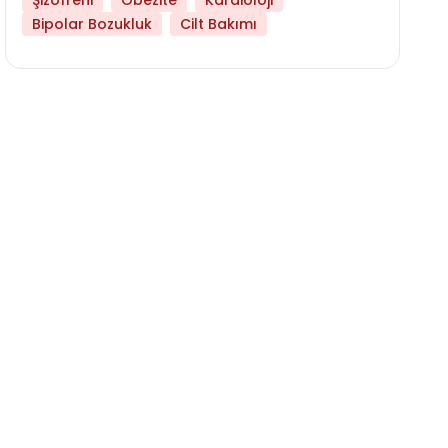
Şizofreni
Obezite
Kardioloji
Bipolar Bozukluk
Cilt Bakımı