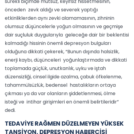
sürekli biçimde mutsuz, keyifsiz hissetmesinin,
önceden zevk aldığı ve severek yaptığı
etkinliklerden aynı zevki alamamasının, zihninin
olumsuz düşüncelerle yoğun olmasının ve geçmişe
dair suçluluk duygularıyla geleceğe dair bir beklentisi
kalmadığı hissinin önemli depresyon bulguları
olduğuna dikkati çekerek, “Bunun dışında halsizlik,
enerji kaybı, düşünceleri yoğunlaştırmada ve dikkati
toplamada güçlük, unutkanlık, uyku ve iştah
düzensizliği, cinsel ilgide azalma, çabuk öfkelenme,
tahammülsüzlük, bedensel hastalıkların ortaya
çıkması ya da var olanların şiddetlenmesi, ölme
isteği ve intihar girişimleri en önemli belirtileridir”
dedi.
TEDAVİYE RAĞMEN DÜZELMEYEN YÜKSEK
TANSİYON, DEPRESYON HABERCİSİ