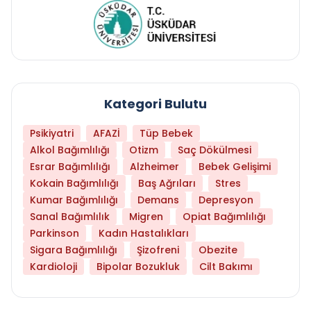
Kategori Bulutu
Psikiyatri
AFAZİ
Tüp Bebek
Alkol Bağımlılığı
Otizm
Saç Dökülmesi
Esrar Bağımlılığı
Alzheimer
Bebek Gelişimi
Kokain Bağımlılığı
Baş Ağrıları
Stres
Kumar Bağımlılığı
Demans
Depresyon
Sanal Bağımlılık
Migren
Opiat Bağımlılığı
Parkinson
Kadın Hastalıkları
Sigara Bağımlılığı
Şizofreni
Obezite
Kardioloji
Bipolar Bozukluk
Cilt Bakımı