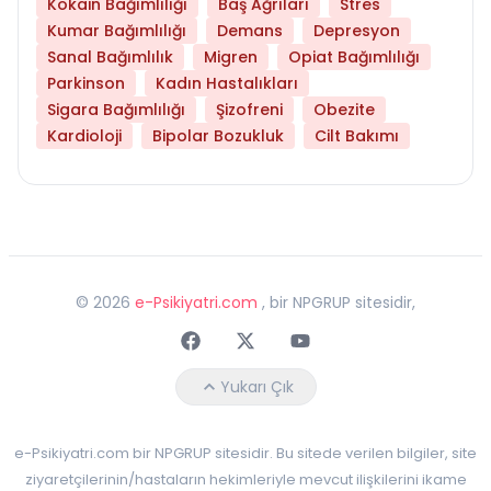
Kokain Bağımlılığı
Baş Ağrıları
Stres
Kumar Bağımlılığı
Demans
Depresyon
Sanal Bağımlılık
Migren
Opiat Bağımlılığı
Parkinson
Kadın Hastalıkları
Sigara Bağımlılığı
Şizofreni
Obezite
Kardioloji
Bipolar Bozukluk
Cilt Bakımı
©
2026
e-Psikiyatri.com
, bir NPGRUP sitesidir,
Faceebok
Twitter
Youtube
Yukarı Çık
e-Psikiyatri.com bir NPGRUP sitesidir. Bu sitede verilen bilgiler, site
ziyaretçilerinin/hastaların hekimleriyle mevcut ilişkilerini ikame