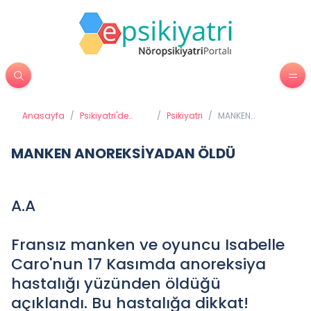
Anasayfa
/
Psikiyatri'de
/
Psikiyatri
/
MANKEN
Tedavi
ANOREKSİYADAN
Yöntemleri
ÖLDÜ
MANKEN ANOREKSİYADAN ÖLDÜ
A.A
Fransız manken ve oyuncu Isabelle
Caro'nun 17 Kasımda anoreksiya
hastalığı yüzünden öldüğü
açıklandı. Bu hastalığa dikkat!