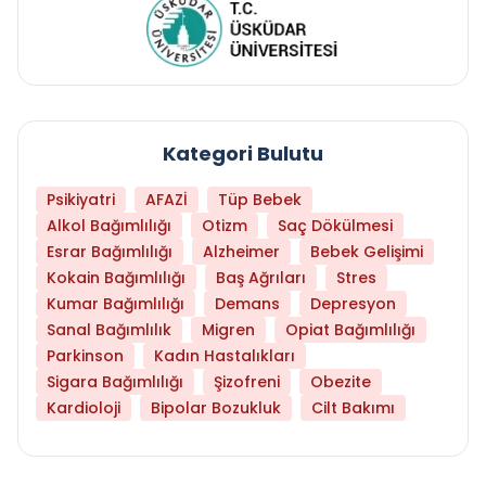
Kategori Bulutu
Psikiyatri
AFAZİ
Tüp Bebek
Alkol Bağımlılığı
Otizm
Saç Dökülmesi
Esrar Bağımlılığı
Alzheimer
Bebek Gelişimi
Kokain Bağımlılığı
Baş Ağrıları
Stres
Kumar Bağımlılığı
Demans
Depresyon
Sanal Bağımlılık
Migren
Opiat Bağımlılığı
Parkinson
Kadın Hastalıkları
Sigara Bağımlılığı
Şizofreni
Obezite
Kardioloji
Bipolar Bozukluk
Cilt Bakımı