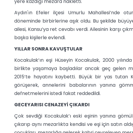
yere kazdığı mezara nakletti.
Aydın'ın Efeler ilçesi Umurlu Mahallesi’nde o
döneminde birbirlerine aşık oldu. Bu şekilde büyü
ailesi, Kansu’ya ret cevabı verdi. Ailesinin karşı ç
başka kişilerle evlendi.
YILLAR SONRA KAVUŞTULAR
Kocakulak’ın eşi Hüseyin Kocakulak, 2000 yılında
birlikte yaşamaya başladılar ancak geç gelen mu
2015’te hayatını kaybetti. Büyük bir yas tutan Ka
görüşerek, annelerini babalarının yanına gömme
defnetmelerini istedi fakat reddedildi.
GECEYARISI CENAZEYİ ÇIKARDI
Çok sevdiği Kocakulak’ı eski eşinin yanına göm
çıkarıp aynı mezarlıkta kendisi ve eşi için satın a
çocukları, mezarlığa gelerek kabri çevreleyen merme