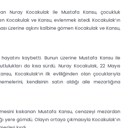
turan Nuray Kocakulak ile Mustafa Kansu, çocukluk
yen Kocakulak ve Kansu, evlenmek istedi. Kocakulak’ın
ıkması üzerine aşkını kalbine gömen Kocakulak ve Kansu,
 hayatını kaybetti. Bunun üzerine Mustafa Kansu ile
tlulukları da kısa sürdü. Nuray Kocakulak, 22 Mayıs
nsu, Kocakulak’ın ilk evliliğinden olan çocuklarıyla
melerini, kendisinin satın aldığı aile mezarlığına
ülmesini kıskanan Mustafa Kansu, cenazeyi mezardan
ldığı yere gömdü. Olayın ortaya çıkmasıyla Kocakulak’ın
rleri kırdı.