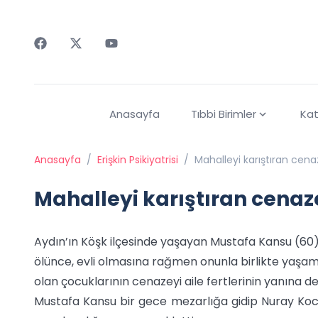
Faceebok
Twitter
Youtube
Anasayfa
Tıbbi Birimler
Kat
Anasayfa
/
Erişkin Psikiyatrisi
/
Mahalleyi karıştıran cen
Mahalleyi karıştıran cenaz
Aydın’ın Köşk ilçesinde yaşayan Mustafa Kansu (60)
ölünce, evli olmasına rağmen onunla birlikte yaşama
olan çocuklarının cenazeyi aile fertlerinin yanına d
Mustafa Kansu bir gece mezarlığa gidip Nuray Kocaku