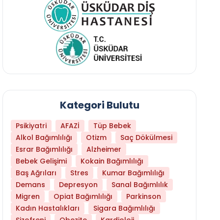
Kategori Bulutu
Psikiyatri
AFAZİ
Tüp Bebek
Alkol Bağımlılığı
Otizm
Saç Dökülmesi
Esrar Bağımlılığı
Alzheimer
Bebek Gelişimi
Kokain Bağımlılığı
Baş Ağrıları
Stres
Kumar Bağımlılığı
Daha Az Protein Tüketmek Yaşlanmayı Yava
Demans
Depresyon
Sanal Bağımlılık
Migren
Opiat Bağımlılığı
Parkinson
Kadın Hastalıkları
Sigara Bağımlılığı