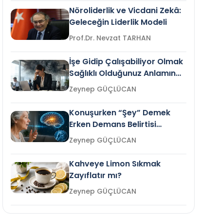
Nöroliderlik ve Vicdani Zekâ:
Geleceğin Liderlik Modeli
Prof.Dr. Nevzat TARHAN
İşe Gidip Çalışabiliyor Olmak
Sağlıklı Olduğunuz Anlamına
Gelir mi?
Zeynep GÜÇLÜCAN
Konuşurken “Şey” Demek
Erken Demans Belirtisi
Olabilir mi?
Zeynep GÜÇLÜCAN
Kahveye Limon Sıkmak
Zayıflatır mı?
Zeynep GÜÇLÜCAN