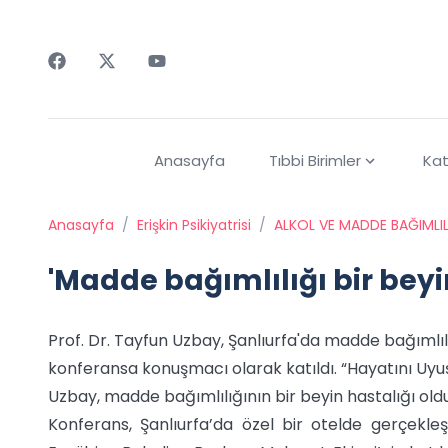
Faceebok
Twitter
Youtube
Anasayfa
Tıbbi Birimler
Kat
Anasayfa
/
Erişkin Psikiyatrisi
/
ALKOL VE MADDE BAĞIMLIL
'Madde bağımlılığı bir beyin
Prof. Dr. Tayfun Uzbay, Şanlıurfa'da madde bağıml
konferansa konuşmacı olarak katıldı. “Hayatını Uyu
Uzbay, madde bağımlılığının bir beyin hastalığı old
Konferans, Şanlıurfa’da özel bir otelde gerçekleş