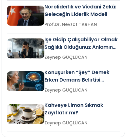
Nöroliderlik ve Vicdani Zekâ:
Geleceğin Liderlik Modeli
Prof.Dr. Nevzat TARHAN
İşe Gidip Çalışabiliyor Olmak
Sağlıklı Olduğunuz Anlamına
Gelir mi?
Zeynep GÜÇLÜCAN
Konuşurken “Şey” Demek
Erken Demans Belirtisi
Olabilir mi?
Zeynep GÜÇLÜCAN
Kahveye Limon Sıkmak
Zayıflatır mı?
Zeynep GÜÇLÜCAN