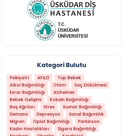
Kategori Bulutu
Psikiyatri
AFAZİ
Tüp Bebek
Alkol Bağımlılığı
Otizm
Saç Dökülmesi
Esrar Bağımlılığı
Alzheimer
Bebek Gelişimi
Kokain Bağımlılığı
Baş Ağrıları
Stres
Kumar Bağımlılığı
Daha Az Protein Tüketmek Yaşlanmayı Yava
Demans
Depresyon
Sanal Bağımlılık
Migren
Opiat Bağımlılığı
Parkinson
Kadın Hastalıkları
Sigara Bağımlılığı