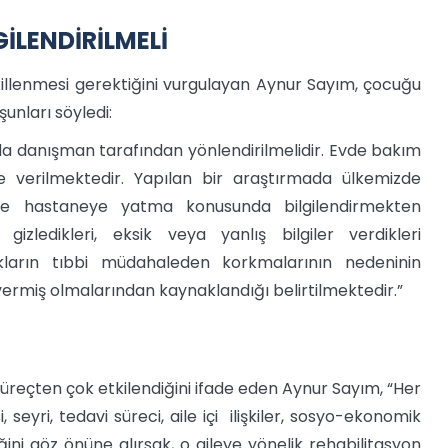
İLENDİRİLMELİ
illenmesi gerektiğini vurgulayan Aynur Sayım, çocuğu
unları söyledi:
rı da danışman tarafından yönlendirilmelidir. Evde bakım
e verilmektedir. Yapılan bir araştırmada ülkemizde
vi ve hastaneye yatma konusunda bilgilendirmekten
gizledikleri, eksik veya yanlış bilgiler verdikleri
kların tıbbi müdahaleden korkmalarının nedeninin
 vermiş olmalarından kaynaklandığı belirtilmektedir.”
üreçten çok etkilendiğini ifade eden Aynur Sayım, “Her
 seyri, tedavi süreci, aile içi ilişkiler, sosyo-ekonomik
ğini göz önüne alırsak, o aileye yönelik rehabilitasyon