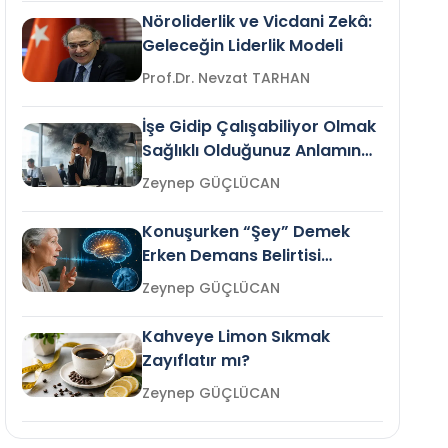
Nöroliderlik ve Vicdani Zekâ:
Geleceğin Liderlik Modeli
Prof.Dr. Nevzat TARHAN
İşe Gidip Çalışabiliyor Olmak
Sağlıklı Olduğunuz Anlamına
Gelir mi?
Zeynep GÜÇLÜCAN
Konuşurken “Şey” Demek
Erken Demans Belirtisi
Olabilir mi?
Zeynep GÜÇLÜCAN
Kahveye Limon Sıkmak
Zayıflatır mı?
Zeynep GÜÇLÜCAN