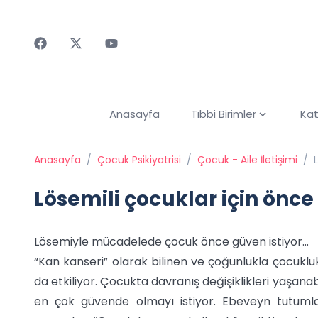
Faceebok
Twitter
Youtube
Anasayfa
Tıbbi Birimler
Kat
Anasayfa
/
Çocuk Psikiyatrisi
/
Çocuk - Aile İletişimi
/
Lösemili çocuklar için önc
Lösemiyle mücadelede çocuk önce güven istiyor…
“Kan kanseri” olarak bilinen ve çoğunlukla çocukl
da etkiliyor. Çocukta davranış değişiklikleri yaşa
en çok güvende olmayı istiyor. Ebeveyn tutumla