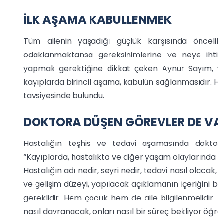
İLK AŞAMA KABULLENMEK
Tüm ailenin yaşadığı güçlük karşısında önce
odaklanmaktansa gereksinimlerine ve neye iht
yapmak gerektiğine dikkat çeken Aynur Sayım, “
kayıplarda birincil aşama, kabulün sağlanmasıdır. 
tavsiyesinde bulundu.
DOKTORA DÜŞEN GÖREVLER DE V
Hastalığın teşhis ve tedavi aşamasında dokt
“Kayıplarda, hastalıkta ve diğer yaşam olaylarında s
Hastalığın adı nedir, seyri nedir, tedavi nasıl olaca
ve gelişim düzeyi, yapılacak açıklamanın içeriğini b
gereklidir. Hem çocuk hem de aile bilgilenmelidir.
nasıl davranacak, onları nasıl bir süreç bekliyor öğr