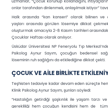
uzmanlar, “Çocuk korunup kollandığını, ihtiyaçlarını
onlar tarafından dinlenmek, anlaşılmak istiyor” tav
Halk arasında “kan kanseri” olarak bilinen ve 
yaşları arasında görülen lösemiye dikkat çekmek
oluşturmak amacıyla 2-8 Kasım tarihleri arasındaki
Çocuklar Haftası olarak anılıyor.
Üsküdar Üniversitesi NP Feneryolu Tıp Merkezi’nd
Psikolog Aynur Sayım, çocuğun bedensel sağlı
löseminin ruh sağlığını da etkilediğine dikkat çekti.
ÇOCUK VE AİLE BİRLİKTE ETKİLENİ
Teşhisten tedaviye kadar devam eden süreçte hem 
Klinik Psikolog Aynur Sayım, şunları söyledi:
“Hastalığın getirdiği şaşkınlık ile yaşam tarzı ve 
gerekliliği hem çocuğun kendisini hem de tüm ai