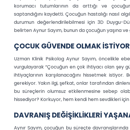
korumacı tutumlarının da arttığı ve çocuğun g
saptandığını kaydetti. Çocuğun hastalığı nasıl algıl
durumun değerlendirilebilmesi için 3D Duygu-Dü
belirten Aynur Sayım, bunun da çocuğun yaşına ve gel
ÇOCUK GÜVENDE OLMAK İSTİYOR
Uzman Klinik Psikolog Aynur Sayım, öncelikle eb
vurgulayarak “Çocuğun en çok ihtiyacı olan şey g
ihtiyaçlarının karşılanacağını hissetmek istiyor.
gerekiyor. Yakın ilgi, şefkat, onlar tarafından dinle
bu süreçlerin olumsuz etkilenmesine sebep olab
hissediyor? Korkuyor, hem kendi hem sevdikleri için
DAVRANIŞ DEĞİŞİKLİKLERİ YAŞAN
Aynır Sayım, çocuğun bu süreçte davranışlarında d