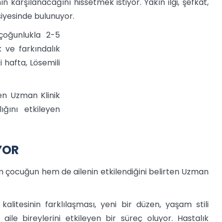
n karşılanacağını hissetmek istiyor. Yakın ilgi, şefkat,
siyesinde bulunuyor.
çoğunlukla 2-5
 ve farkındalık
 hafta, Lösemili
en Uzman Klinik
ğını etkileyen
YOR
çocuğun hem de ailenin etkilendiğini belirten Uzman
kalitesinin farklılaşması, yeni bir düzen, yaşam stili
le bireylerini etkileyen bir süreç oluyor. Hastalık