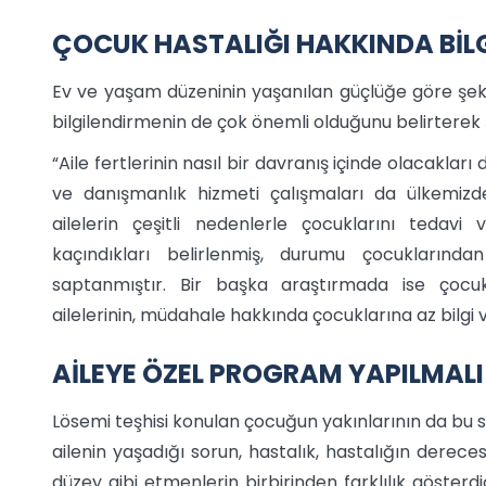
ÇOCUK HASTALIĞI HAKKINDA BİLG
Ev ve yaşam düzeninin yaşanılan güçlüğe göre şek
bilgilendirmenin de çok önemli olduğunu belirterek ş
“Aile fertlerinin nasıl bir davranış içinde olacakla
ve danışmanlık hizmeti çalışmaları da ülkemizd
ailelerin çeşitli nedenlerle çocuklarını teda
kaçındıkları belirlenmiş, durumu çocuklarından 
saptanmıştır. Bir başka araştırmada ise çocu
ailelerinin, müdahale hakkında çocuklarına az bilgi
AİLEYE ÖZEL PROGRAM YAPILMALI
Lösemi teşhisi konulan çocuğun yakınlarının da bu s
ailenin yaşadığı sorun, hastalık, hastalığın derecesi,
düzey gibi etmenlerin birbirinden farklılık gösterdi