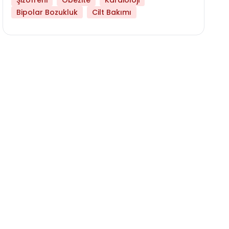
Şizofreni
Obezite
Kardioloji
Bipolar Bozukluk
Cilt Bakımı