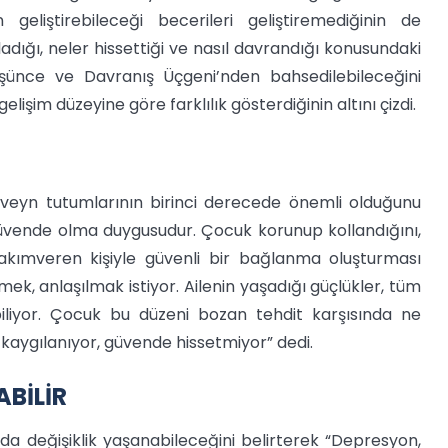
eliştirebileceği becerileri geliştiremediğinin de
adığı, neler hissettiği ve nasıl davrandığı konusundaki
şünce ve Davranış Üçgeni’nden bahsedilebileceğini
işim düzeyine göre farklılık gösterdiğinin altını çizdi.
eveyn tutumlarının birinci derecede önemli olduğunu
üvende olma duygusudur. Çocuk korunup kollandığını,
 Bakımveren kişiyle güvenli bir bağlanma oluşturması
nmek, anlaşılmak istiyor. Ailenin yaşadığı güçlükler, tüm
iliyor. Çocuk bu düzeni bozan tehdit karşısında ne
 kaygılanıyor, güvende hissetmiyor” dedi.
ABİLİR
a değişiklik yaşanabileceğini belirterek “Depresyon,