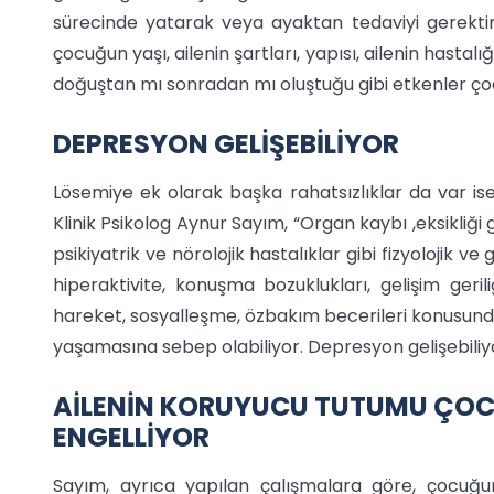
sürecinde yatarak veya ayaktan tedaviyi gerektire
çocuğun yaşı, ailenin şartları, yapısı, ailenin hastalı
doğuştan mı sonradan mı oluştuğu gibi etkenler çocuğ
DEPRESYON GELİŞEBİLİYOR
Lösemiye ek olarak başka rahatsızlıklar da var is
Klinik Psikolog Aynur Sayım, “Organ kaybı ,eksikliği gi
psikiyatrik ve nörolojik hastalıklar gibi fizyolojik ve
hiperaktivite, konuşma bozuklukları, gelişim gerili
hareket, sosyalleşme, özbakım becerileri konusunda
yaşamasına sebep olabiliyor. Depresyon gelişebiliyo
AİLENİN KORUYUCU TUTUMU ÇOCU
ENGELLİYOR
Sayım, ayrıca yapılan çalışmalara göre, çocuğun h