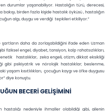
n durumlar yaşanabiliyor. Hastalığın türü, derecesi,
ğa bakışı, birden fazla kişide hastalık öyküsü , hastalığın
un algı, duygu ve verdiği tepkileri etkiliyor.”
e şartların daha da zorlaşabildiğini ifade eden Uzman
bi fiziksel engel, diyabet, tansiyon, kalp rahatsızlıkları,
 genetik hastalıklar, zeka engeli, otizm, dikkat eksikliği
ği gibi psikiyatrik ve nörolojik hastalıklar; beslenme,
ki yaşam kısıtlılıkları, çocuğun kaygı ve öfke duygusu
r” diye konuştu.
ĞUN BECERİ GELİŞİMİNİ
astalığı nedeniyle ihmaller olabildiği gibi, ailenin