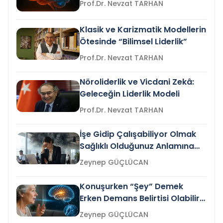
Prof.Dr. Nevzat TARHAN
Klasik ve Karizmatik Modellerin
Ötesinde “Bilimsel Liderlik”
Prof.Dr. Nevzat TARHAN
Nöroliderlik ve Vicdani Zekâ:
Geleceğin Liderlik Modeli
Prof.Dr. Nevzat TARHAN
İşe Gidip Çalışabiliyor Olmak
Sağlıklı Olduğunuz Anlamına
Gelir mi?
Zeynep GÜÇLÜCAN
Konuşurken “Şey” Demek
Erken Demans Belirtisi Olabilir
mi?
Zeynep GÜÇLÜCAN