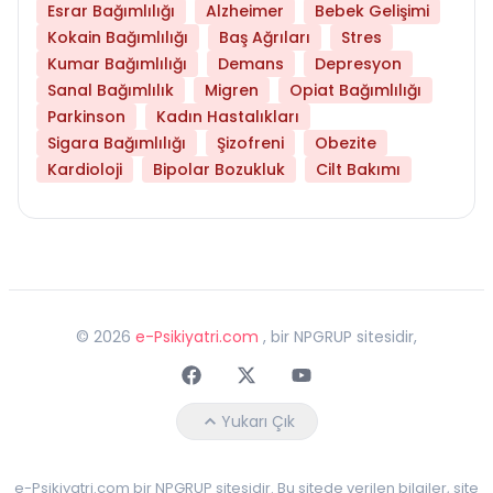
Esrar Bağımlılığı
Alzheimer
Bebek Gelişimi
Kokain Bağımlılığı
Baş Ağrıları
Stres
Kumar Bağımlılığı
Demans
Depresyon
Sanal Bağımlılık
Migren
Opiat Bağımlılığı
Parkinson
Kadın Hastalıkları
Sigara Bağımlılığı
Şizofreni
Obezite
Kardioloji
Bipolar Bozukluk
Cilt Bakımı
©
2026
e-Psikiyatri.com
, bir NPGRUP sitesidir,
Faceebok
Twitter
Youtube
Yukarı Çık
e-Psikiyatri.com bir NPGRUP sitesidir. Bu sitede verilen bilgiler, site