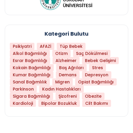
Kategori Bulutu
Psikiyatri
AFAZİ
Tüp Bebek
Alkol Bağımlılığı
Otizm
Saç Dökülmesi
Esrar Bağımlılığı
Alzheimer
Bebek Gelişimi
Kokain Bağımlılığı
Baş Ağrıları
Stres
Kumar Bağımlılığı
Demans
Depresyon
Sanal Bağımlılık
Migren
Opiat Bağımlılığı
Parkinson
Kadın Hastalıkları
Sigara Bağımlılığı
Şizofreni
Obezite
Kardioloji
Bipolar Bozukluk
Cilt Bakımı