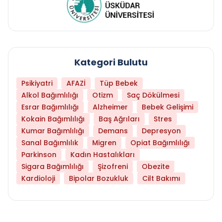
Kategori Bulutu
Psikiyatri
AFAZİ
Tüp Bebek
Alkol Bağımlılığı
Otizm
Saç Dökülmesi
Esrar Bağımlılığı
Alzheimer
Bebek Gelişimi
Kokain Bağımlılığı
Baş Ağrıları
Stres
Kumar Bağımlılığı
Demans
Depresyon
Sanal Bağımlılık
Migren
Opiat Bağımlılığı
Parkinson
Kadın Hastalıkları
Sigara Bağımlılığı
Şizofreni
Obezite
Kardioloji
Bipolar Bozukluk
Cilt Bakımı