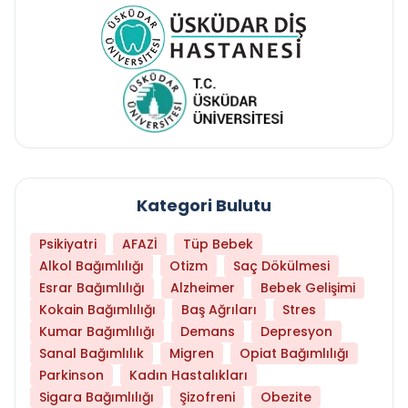
Kategori Bulutu
Psikiyatri
AFAZİ
Tüp Bebek
Alkol Bağımlılığı
Otizm
Saç Dökülmesi
Esrar Bağımlılığı
Alzheimer
Bebek Gelişimi
Kokain Bağımlılığı
Baş Ağrıları
Stres
Kumar Bağımlılığı
Demans
Depresyon
Sanal Bağımlılık
Migren
Opiat Bağımlılığı
Parkinson
Kadın Hastalıkları
Sigara Bağımlılığı
Şizofreni
Obezite