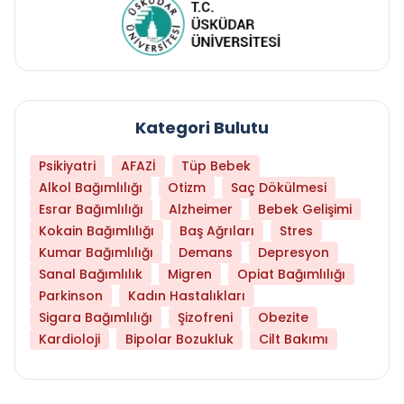
Kategori Bulutu
Psikiyatri
AFAZİ
Tüp Bebek
Alkol Bağımlılığı
Otizm
Saç Dökülmesi
Esrar Bağımlılığı
Alzheimer
Bebek Gelişimi
Kokain Bağımlılığı
Baş Ağrıları
Stres
Kumar Bağımlılığı
Demans
Depresyon
Sanal Bağımlılık
Migren
Opiat Bağımlılığı
Parkinson
Kadın Hastalıkları
Sigara Bağımlılığı
Şizofreni
Obezite
Kardioloji
Bipolar Bozukluk
Cilt Bakımı