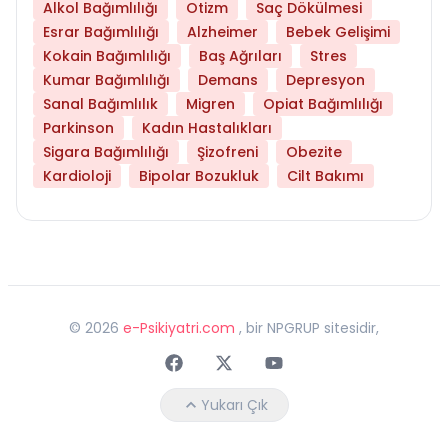
Alkol Bağımlılığı
Otizm
Saç Dökülmesi
Esrar Bağımlılığı
Alzheimer
Bebek Gelişimi
Kokain Bağımlılığı
Baş Ağrıları
Stres
Kumar Bağımlılığı
Demans
Depresyon
Sanal Bağımlılık
Migren
Opiat Bağımlılığı
Parkinson
Kadın Hastalıkları
Sigara Bağımlılığı
Şizofreni
Obezite
Kardioloji
Bipolar Bozukluk
Cilt Bakımı
©
2026
e-Psikiyatri.com
, bir NPGRUP sitesidir,
Faceebok
Twitter
Youtube
Yukarı Çık