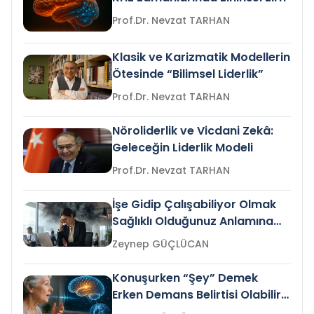
Prof.Dr. Nevzat TARHAN
Klasik ve Karizmatik Modellerin
Ötesinde “Bilimsel Liderlik”
Prof.Dr. Nevzat TARHAN
Nöroliderlik ve Vicdani Zekâ:
Geleceğin Liderlik Modeli
Prof.Dr. Nevzat TARHAN
İşe Gidip Çalışabiliyor Olmak
Sağlıklı Olduğunuz Anlamına
Gelir mi?
Zeynep GÜÇLÜCAN
Konuşurken “Şey” Demek
Erken Demans Belirtisi Olabilir
mi?