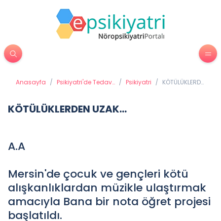
Anasayfa
/
Psikiyatri'de Tedavi
/
Psikiyatri
/
KÖTÜLÜKLERDEN
Yöntemleri
UZAK...
KÖTÜLÜKLERDEN UZAK...
A.A
Mersin'de çocuk ve gençleri kötü
alışkanlıklardan müzikle ulaştırmak
amacıyla Bana bir nota öğret projesi
başlatıldı.