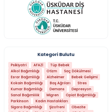
Kategori Bulutu
Psikiyatri
AFAZİ
Tüp Bebek
Alkol Bağımlılığı
Otizm
Saç Dökülmesi
Esrar Bağımlılığı
Alzheimer
Bebek Gelişimi
Kokain Bağımlılığı
Baş Ağrıları
Stres
Kumar Bağımlılığı
Demans
Depresyon
Sanal Bağımlılık
Migren
Opiat Bağımlılığı
Parkinson
Kadın Hastalıkları
Sigara Bağımlılığı
Şizofreni
Obezite