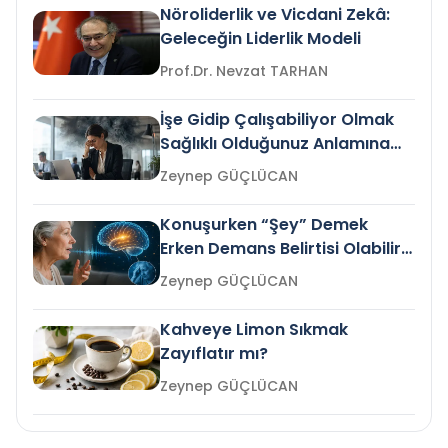
Nöroliderlik ve Vicdani Zekâ:
Geleceğin Liderlik Modeli
Prof.Dr. Nevzat TARHAN
İşe Gidip Çalışabiliyor Olmak
Sağlıklı Olduğunuz Anlamına
Gelir mi?
Zeynep GÜÇLÜCAN
Konuşurken “Şey” Demek
Erken Demans Belirtisi Olabilir
mi?
Zeynep GÜÇLÜCAN
Kahveye Limon Sıkmak
Zayıflatır mı?
Zeynep GÜÇLÜCAN