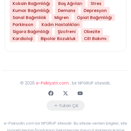
Kokain Bağımlılığı
Baş Ağrıları
Stres
Kumar Bağımlılığı
Demans
Depresyon
Sanal Bağımlılık
Migren
Opiat Bağımlılığı
Parkinson
Kadın Hastalıkları
Sigara Bağımlılığı
Şizofreni
Obezite
Kardioloji
Bipolar Bozukluk
Cilt Bakımı
©
2026
e-Psikiyatri.com
, bir NPGRUP sitesidir,
Faceebok
Twitter
Youtube
Yukarı Çık
e-Psikiyatri.com bir NPGRUP sitesidir. Bu sitede verilen bilgiler, site
ziyaretçilerinin/hastaların hekimleriyle mevcut ilişkilerini ikame