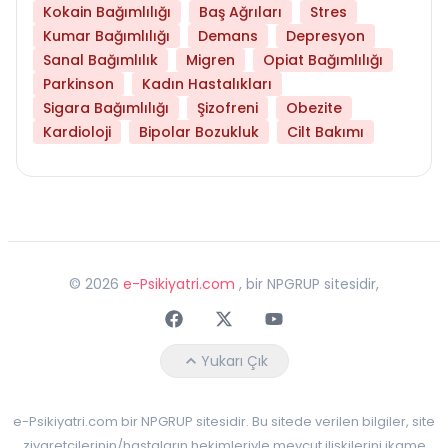
Kokain Bağımlılığı
Baş Ağrıları
Stres
Kumar Bağımlılığı
Demans
Depresyon
Sanal Bağımlılık
Migren
Opiat Bağımlılığı
Parkinson
Kadın Hastalıkları
Sigara Bağımlılığı
Şizofreni
Obezite
Kardioloji
Bipolar Bozukluk
Cilt Bakımı
©
2026
e-Psikiyatri.com
, bir NPGRUP sitesidir,
Faceebok
Twitter
Youtube
Yukarı Çık
e-Psikiyatri.com bir NPGRUP sitesidir. Bu sitede verilen bilgiler, site
ziyaretçilerinin/hastaların hekimleriyle mevcut ilişkilerini ikame