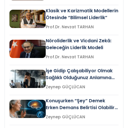
Klasik ve Karizmatik Modellerin
Ötesinde “Bilimsel Liderlik”
Prof.Dr. Nevzat TARHAN
Nöroliderlik ve Vicdani Zekâ:
Geleceğin Liderlik Modeli
Prof.Dr. Nevzat TARHAN
İşe Gidip Çalışabiliyor Olmak
Sağlıklı Olduğunuz Anlamına
Gelir mi?
Zeynep GÜÇLÜCAN
Konuşurken “Şey” Demek
Erken Demans Belirtisi Olabilir
mi?
Zeynep GÜÇLÜCAN