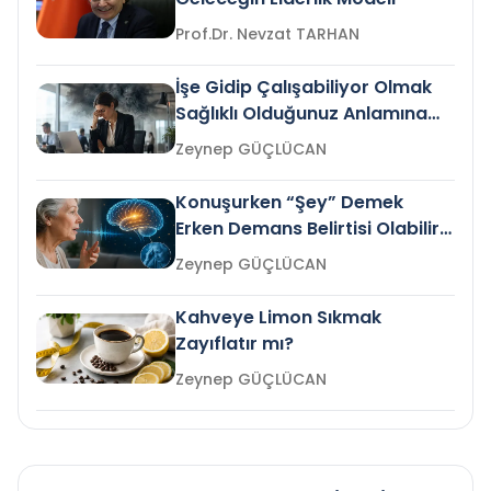
Prof.Dr. Nevzat TARHAN
İşe Gidip Çalışabiliyor Olmak
Sağlıklı Olduğunuz Anlamına
Gelir mi?
Zeynep GÜÇLÜCAN
Konuşurken “Şey” Demek
Erken Demans Belirtisi Olabilir
mi?
Zeynep GÜÇLÜCAN
Kahveye Limon Sıkmak
Zayıflatır mı?
Zeynep GÜÇLÜCAN