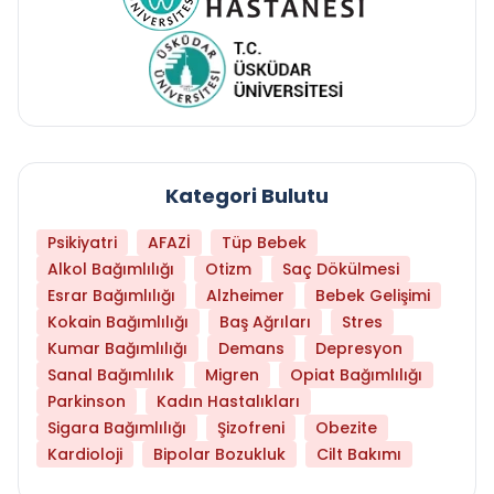
Kategori Bulutu
Psikiyatri
AFAZİ
Tüp Bebek
Alkol Bağımlılığı
Otizm
Saç Dökülmesi
Esrar Bağımlılığı
Alzheimer
Bebek Gelişimi
Kokain Bağımlılığı
Baş Ağrıları
Stres
Kumar Bağımlılığı
Demans
Depresyon
Sanal Bağımlılık
Migren
Opiat Bağımlılığı
Parkinson
Kadın Hastalıkları
Sigara Bağımlılığı
Şizofreni
Obezite
Kardioloji
Bipolar Bozukluk
Cilt Bakımı