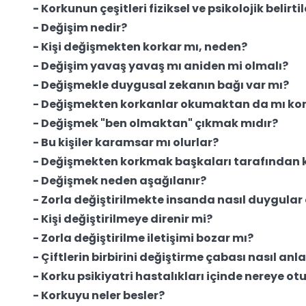
- Korkunun çeşitleri fiziksel ve psikolojik belirtil
- Değişim nedir?
- Kişi değişmekten korkar mı, neden?
- Değişim yavaş yavaş mı aniden mi olmalı?
- Değişmekle duygusal zekanın bağı var mı?
- Değişmekten korkanlar okumaktan da mı ko
- Değişmek "ben olmaktan" çıkmak mıdır?
- Bu kişiler karamsar mı olurlar?
- Değişmekten korkmak başkaları tarafından 
- Değişmek neden aşağılanır?
- Zorla değiştirilmekte insanda nasıl duygular
- Kişi değiştirilmeye direnir mi?
- Zorla değiştirilme iletişimi bozar mı?
- Çiftlerin birbirini değiştirme çabası nasıl anl
- Korku psikiyatri hastalıkları içinde nereye ot
- Korkuyu neler besler?