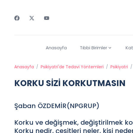
Faceebok
Twitter
Youtube
Anasayfa
Tıbbi Birimler
Kat
Anasayfa
/
Psikiyatri'de Tedavi Yöntemleri
/
Psikiyatri
/
KORKU SİZİ KORKUTMASIN
Şaban ÖZDEMİR(NPGRUP)
Korku ve değişmek, değiştirilmek kor
Korku nedir, çeşitleri neler, kişi ned