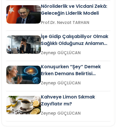
Nöroliderlik ve Vicdani Zekâ:
Geleceğin Liderlik Modeli
Prof.Dr. Nevzat TARHAN
İşe Gidip Çalışabiliyor Olmak
Sağlıklı Olduğunuz Anlamına
Gelir mi?
Zeynep GÜÇLÜCAN
Konuşurken “Şey” Demek
Erken Demans Belirtisi
Olabilir mi?
Zeynep GÜÇLÜCAN
Kahveye Limon Sıkmak
Zayıflatır mı?
Zeynep GÜÇLÜCAN