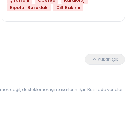
Şizofreni
Obezite
Kardioloji
Daha Az Protein Tüketmek Yaşlanmayı Yava
Bipolar Bozukluk
Cilt Bakımı
Yukarı Çık
 etmek değil, desteklemek için tasarlanmıştır. Bu sitede yer alan