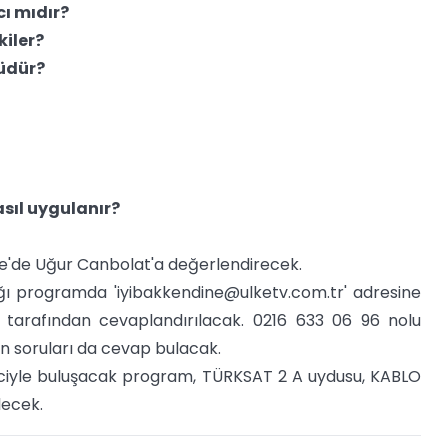
ı mıdır?
kiler?
üdür?
asıl uygulanır?
dine'de Uğur Canbolat'a değerlendirecek.
ağı programda '
iyibakkendine@ulketv.com.tr
' adresine
 tarafından cevaplandırılacak. 0216 633 06 96 nolu
ın soruları da cevap bulacak.
rciyle buluşacak program, TÜRKSAT 2 A uydusu, KABLO
lecek.