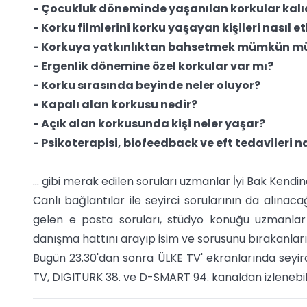
- Çocukluk döneminde yaşanılan korkular kalıc
- Korku filmlerini korku yaşayan kişileri nasıl et
- Korkuya yatkınlıktan bahsetmek mümkün m
- Ergenlik dönemine özel korkular var mı?
- Korku sırasında beyinde neler oluyor?
- Kapalı alan korkusu nedir?
- Açık alan korkusunda kişi neler yaşar?
- Psikoterapisi, biofeedback ve eft tedavileri n
... gibi merak edilen soruları uzmanlar İyi Bak Ken
Canlı bağlantılar ile seyirci sorularının da alınac
gelen e posta soruları, stüdyo konuğu uzmanlar
danışma hattını arayıp isim ve sorusunu bırakanlar
Bugün 23.30'dan sonra ÜLKE TV' ekranlarında seyi
TV, DIGITURK 38. ve D-SMART 94. kanaldan izlenebi