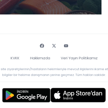
Faceebok
Twitter
Youtube
KVKK
Hakkımızda
Veri Yayın Politikamız
r, site ziyaretçilerinin/hastaların hekimleriyle mevcut ilişkilerini ikame
bilgiler bir hekime danışmanın yerine geçmez. Tüm hakları saklıdır.