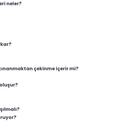
eri neler?
rkar?
kınanmaktan çekinme içerir mi?
 oluşur?
aşılmalı?
uruyor?