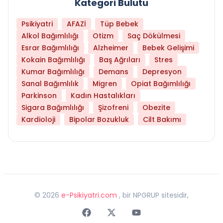
Kategori Bulutu
Psikiyatri
AFAZİ
Tüp Bebek
Alkol Bağımlılığı
Otizm
Saç Dökülmesi
Esrar Bağımlılığı
Alzheimer
Bebek Gelişimi
Kokain Bağımlılığı
Baş Ağrıları
Stres
Kumar Bağımlılığı
Demans
Depresyon
Sanal Bağımlılık
Migren
Opiat Bağımlılığı
Parkinson
Kadın Hastalıkları
Sigara Bağımlılığı
Şizofreni
Obezite
Kardioloji
Bipolar Bozukluk
Cilt Bakımı
©
2026
e-Psikiyatri.com
, bir NPGRUP sitesidir,
Faceebok
Twitter
Youtube