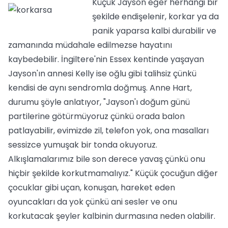
Küçük Jayson eğer herhangi bir
şekilde endişelenir, korkar ya da
panik yaparsa kalbi durabilir ve
zamanında müdahale edilmezse hayatını
kaybedebilir. İngiltere'nin Essex kentinde yaşayan
Jayson'ın annesi Kelly ise oğlu gibi talihsiz çünkü
kendisi de aynı sendromla doğmuş. Anne Hart,
durumu şöyle anlatıyor, "Jayson'ı doğum günü
partilerine götürmüyoruz çünkü orada balon
patlayabilir, evimizde zil, telefon yok, ona masalları
sessizce yumuşak bir tonda okuyoruz.
Alkışlamalarımız bile son derece yavaş çünkü onu
hiçbir şekilde korkutmamalıyız." Küçük çocuğun diğer
çocuklar gibi uçan, konuşan, hareket eden
oyuncakları da yok çünkü ani sesler ve onu
korkutacak şeyler kalbinin durmasına neden olabilir.