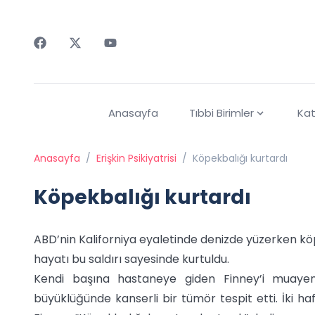
Faceebok
Twitter
Youtube
Anasayfa
Tıbbi Birimler
Kat
Anasayfa
/
Erişkin Psikiyatrisi
/
Köpekbalığı kurtardı
Köpekbalığı kurtardı
ABD’nin Kaliforniya eyaletinde denizde yüzerken kö
hayatı bu saldırı sayesinde kurtuldu.
Kendi başına hastaneye giden Finney’i muayen
büyüklüğünde kanserli bir tümör tespit etti. İki h