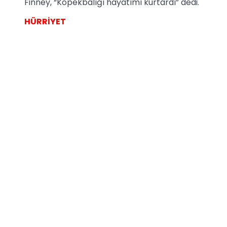
Finney, “Köpekbalığı hayatımı kurtardı” dedi.
HÜRRİYET