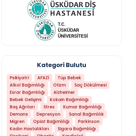
Kategori Bulutu
Psikiyatri
AFAZİ
Tüp Bebek
Alkol Bağımlılığı
Otizm
Saç Dökülmesi
Esrar Bağımlılığı
Alzheimer
Bebek Gelişimi
Kokain Bağımlılığı
Baş Ağrıları
Stres
Kumar Bağımlılığı
Daha Az Protein Tüketmek Yaşlanmayı Yava
Demans
Depresyon
Sanal Bağımlılık
Migren
Opiat Bağımlılığı
Parkinson
Kadın Hastalıkları
Sigara Bağımlılığı