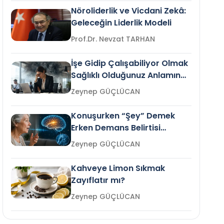
Nöroliderlik ve Vicdani Zekâ:
Geleceğin Liderlik Modeli
Prof.Dr. Nevzat TARHAN
İşe Gidip Çalışabiliyor Olmak
Sağlıklı Olduğunuz Anlamına
Gelir mi?
Zeynep GÜÇLÜCAN
Konuşurken “Şey” Demek
Erken Demans Belirtisi
Olabilir mi?
Zeynep GÜÇLÜCAN
Kahveye Limon Sıkmak
Zayıflatır mı?
Zeynep GÜÇLÜCAN