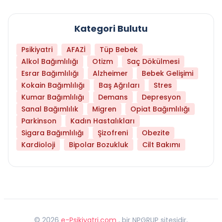
Kategori Bulutu
Psikiyatri
AFAZİ
Tüp Bebek
Alkol Bağımlılığı
Otizm
Saç Dökülmesi
Esrar Bağımlılığı
Alzheimer
Bebek Gelişimi
Kokain Bağımlılığı
Baş Ağrıları
Stres
Kumar Bağımlılığı
Demans
Depresyon
Sanal Bağımlılık
Migren
Opiat Bağımlılığı
Parkinson
Kadın Hastalıkları
Sigara Bağımlılığı
Şizofreni
Obezite
Kardioloji
Bipolar Bozukluk
Cilt Bakımı
©
2026
e-Psikiyatri.com
, bir NPGRUP sitesidir,