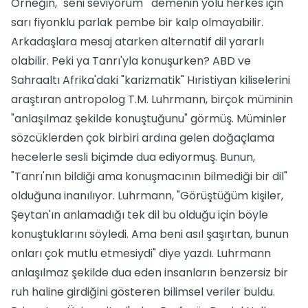
Örneğin, "seni seviyorum'" demenin yolu herkes için
sarı fiyonklu parlak pembe bir kalp olmayabilir.
Arkadaşlara mesaj atarken alternatif dil yararlı
olabilir. Peki ya Tanrı'yla konuşurken? ABD ve
Sahraaltı Afrika'daki "karizmatik" Hıristiyan kiliselerini
araştıran antropolog T.M. Luhrmann, birçok müminin
"anlaşılmaz şekilde konuştuğunu" görmüş. Müminler
sözcüklerden çok birbiri ardına gelen doğaçlama
hecelerle sesli biçimde dua ediyormuş. Bunun,
"Tanrı'nın bildiği ama konuşmacının bilmediği bir dil"
olduğuna inanılıyor. Luhrmann, "Görüştüğüm kişiler,
Şeytan'ın anlamadığı tek dil bu olduğu için böyle
konuştuklarını söyledi. Ama beni asıl şaşırtan, bunun
onları çok mutlu etmesiydi" diye yazdı. Luhrmann
anlaşılmaz şekilde dua eden insanların benzersiz bir
ruh haline girdiğini gösteren bilimsel veriler buldu.