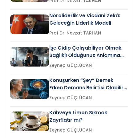
Prof.Dr. Nevzat TARHAN
Nöroliderlik ve Vicdani Zekâ:
Geleceğin Liderlik Modeli
Prof.Dr. Nevzat TARHAN
İşe Gidip Çalışabiliyor Olmak
Sağlıklı Olduğunuz Anlamına
Gelir mi?
Zeynep GÜÇLÜCAN
Konuşurken “Şey” Demek
Erken Demans Belirtisi Olabilir
mi?
Zeynep GÜÇLÜCAN
Kahveye Limon Sıkmak
Zayıflatır mı?
Zeynep GÜÇLÜCAN