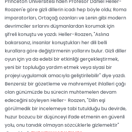
Princeton Üniversitesi'nden Profesör Daniel Heller-
Roazen'e göre gizli dillerin icadı hep böyle oldu; Roma
imparatorları, Ortaçağ ozanları ve Lenin gibi modern
devrimciler sırlarını düşmanlardan korumak için
şifreli konuştu ve yazdı. Heller-Roazen, "Aslına
bakarsanız, insanlar konuştukları her dili belli
kurallara göre değiştirmenin yollarını bulur. Gizli diller
oyun için ya da edebi bir etkinliği gerçekleştirmek,
yeni bir topluluğa yardım etmek veya siyasi bir
projeyi uygulamak amacıyla geliştirilebilir" diye yazdı.
Benzersiz bir gözetleme ve mahremiyet ihlalleri çağı
olan günümüzde bu sürecin muhtemelen devam
edeceğini söyleyen Heller- Roazen, "Dilin eşi
görülmedik bir incelemeye tabi tutulduğu bu devirde,
huzur bozucu bir düşünceyi ifade etmenin en güvenli
yolu, onu tanıdık olmayan sözcüklerle gizlemektir"