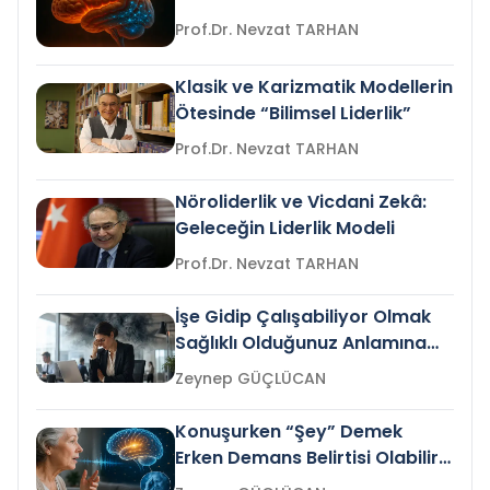
Prof.Dr. Nevzat TARHAN
Klasik ve Karizmatik Modellerin
Ötesinde “Bilimsel Liderlik”
Prof.Dr. Nevzat TARHAN
Nöroliderlik ve Vicdani Zekâ:
Geleceğin Liderlik Modeli
Prof.Dr. Nevzat TARHAN
İşe Gidip Çalışabiliyor Olmak
Sağlıklı Olduğunuz Anlamına
Gelir mi?
Zeynep GÜÇLÜCAN
Konuşurken “Şey” Demek
Erken Demans Belirtisi Olabilir
mi?