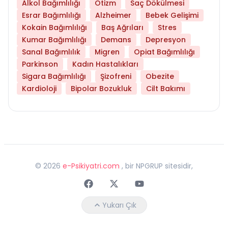
Alkol Bağımlılığı
Otizm
Saç Dökülmesi
Esrar Bağımlılığı
Alzheimer
Bebek Gelişimi
Kokain Bağımlılığı
Baş Ağrıları
Stres
Kumar Bağımlılığı
Demans
Depresyon
Sanal Bağımlılık
Migren
Opiat Bağımlılığı
Parkinson
Kadın Hastalıkları
Sigara Bağımlılığı
Şizofreni
Obezite
Kardioloji
Bipolar Bozukluk
Cilt Bakımı
©
2026
e-Psikiyatri.com
, bir NPGRUP sitesidir,
Faceebok
Twitter
Youtube
Yukarı Çık