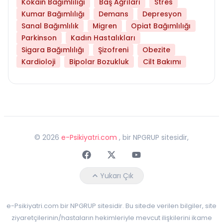
Kokain Bağımlılığı
Baş Ağrıları
Stres
Kumar Bağımlılığı
Demans
Depresyon
Sanal Bağımlılık
Migren
Opiat Bağımlılığı
Parkinson
Kadın Hastalıkları
Sigara Bağımlılığı
Şizofreni
Obezite
Kardioloji
Bipolar Bozukluk
Cilt Bakımı
©
2026
e-Psikiyatri.com
, bir NPGRUP sitesidir,
Faceebok
Twitter
Youtube
Yukarı Çık
e-Psikiyatri.com bir NPGRUP sitesidir. Bu sitede verilen bilgiler, site
ziyaretçilerinin/hastaların hekimleriyle mevcut ilişkilerini ikame