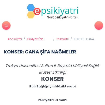
Anasayfa
/
Psikiyatri'de
/
Psikiyatri
/
KONSER: CANA
Tedavi
ŞİFA NAĞMELER
Yöntemleri
KONSER: CANA ŞİFA NAĞMELER
Trakya Üniversitesi Sultan II. Bayezid Külliyesi Sağlık
Müzesi Etkinliği
KONSER
Ruh Sağlığı İçin Müzikterapi
Psikiyatri Uzmanı