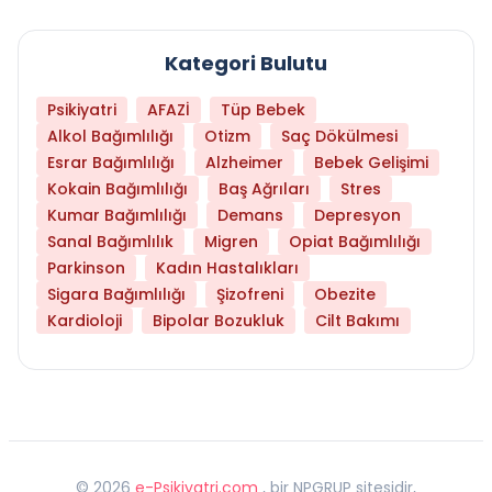
Kategori Bulutu
Psikiyatri
AFAZİ
Tüp Bebek
Alkol Bağımlılığı
Otizm
Saç Dökülmesi
Esrar Bağımlılığı
Alzheimer
Bebek Gelişimi
Kokain Bağımlılığı
Baş Ağrıları
Stres
Kumar Bağımlılığı
Demans
Depresyon
Sanal Bağımlılık
Migren
Opiat Bağımlılığı
Parkinson
Kadın Hastalıkları
Sigara Bağımlılığı
Şizofreni
Obezite
Kardioloji
Bipolar Bozukluk
Cilt Bakımı
©
2026
e-Psikiyatri.com
, bir NPGRUP sitesidir,