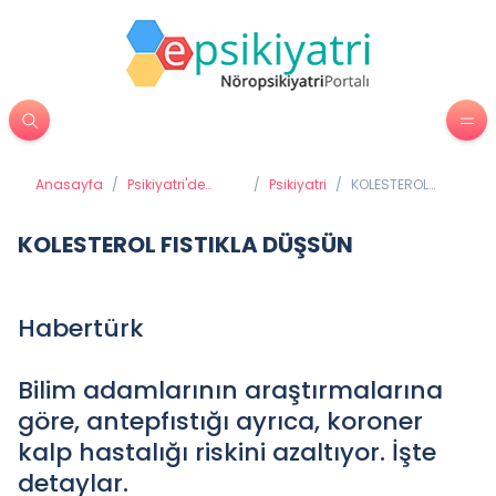
Anasayfa
/
Psikiyatri'de
/
Psikiyatri
/
KOLESTEROL
Tedavi
FISTIKLA DÜŞSÜN
Yöntemleri
KOLESTEROL FISTIKLA DÜŞSÜN
Habertürk
Bilim adamlarının araştırmalarına
göre, antepfıstığı ayrıca, koroner
kalp hastalığı riskini azaltıyor. İşte
detaylar.