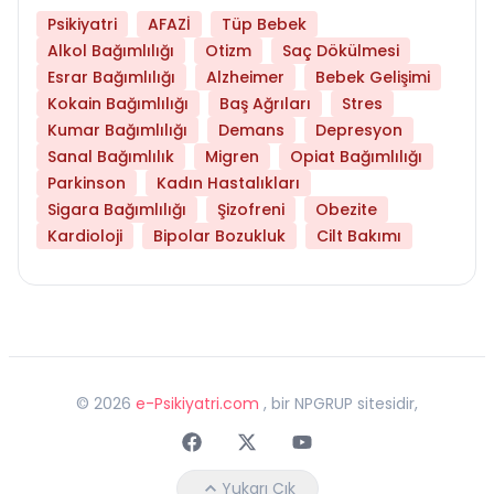
Psikiyatri
AFAZİ
Tüp Bebek
Alkol Bağımlılığı
Otizm
Saç Dökülmesi
Esrar Bağımlılığı
Alzheimer
Bebek Gelişimi
Kokain Bağımlılığı
Baş Ağrıları
Stres
Kumar Bağımlılığı
Demans
Depresyon
Sanal Bağımlılık
Migren
Opiat Bağımlılığı
Parkinson
Kadın Hastalıkları
Sigara Bağımlılığı
Şizofreni
Obezite
Kardioloji
Bipolar Bozukluk
Cilt Bakımı
©
2026
e-Psikiyatri.com
, bir NPGRUP sitesidir,
Faceebok
Twitter
Youtube
Yukarı Çık