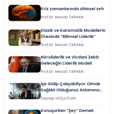
Kriz zamanlarında zihinsel zırh
Prof.Dr. Nevzat TARHAN
Klasik ve Karizmatik Modellerin
Ötesinde “Bilimsel Liderlik”
Prof.Dr. Nevzat TARHAN
Nöroliderlik ve Vicdani Zekâ:
Geleceğin Liderlik Modeli
Prof.Dr. Nevzat TARHAN
İşe Gidip Çalışabiliyor Olmak
Sağlıklı Olduğunuz Anlamına
Gelir mi?
Zeynep GÜÇLÜCAN
Konuşurken “Şey” Demek