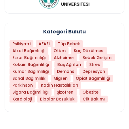
Kategori Bulutu
Psikiyatri
AFAZİ
Tüp Bebek
Alkol Bağımlılığı
Otizm
Saç Dökülmesi
Esrar Bağımlılığı
Alzheimer
Bebek Gelişimi
Kokain Bağımlılığı
Baş Ağrıları
Stres
Kumar Bağımlılığı
Demans
Depresyon
Sanal Bağımlılık
Migren
Opiat Bağımlılığı
Parkinson
Kadın Hastalıkları
Sigara Bağımlılığı
Şizofreni
Obezite
Kardioloji
Bipolar Bozukluk
Cilt Bakımı