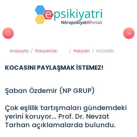
Anasayfa
/
Psikiyatri'de
/
Psikiyatri
/
KOCASINI
Tedavi
PAYLAŞMAK
Yöntemleri
İSTEMEZ!
KOCASINI PAYLAŞMAK İSTEMEZ!
Şaban Özdemir (NP GRUP)
Çok eşlilik tartışmaları gündemdeki
yerini koruyor… Prof. Dr. Nevzat
Tarhan açıklamalarda bulundu.