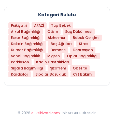
Kategori Bulutu
Psikiyatri
AFAZİ
Tüp Bebek
Alkol Bağımlılığı
Otizm
Saç Dökülmesi
Esrar Bağımlılığı
Alzheimer
Bebek Gelişimi
Kokain Bağımlılığı
Baş Ağrıları
Stres
Kumar Bağımlılığı
Demans
Depresyon
Sanal Bağımlılık
Migren
Opiat Bağımlılığı
Parkinson
Kadın Hastalıkları
Sigara Bağımlılığı
Şizofreni
Obezite
Kardioloji
Bipolar Bozukluk
Cilt Bakımı
©
2026
e-Psikiyatri.com
, bir NPGRUP sitesidir,