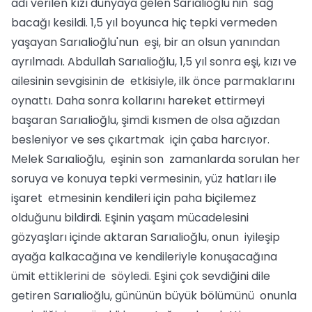
adı verilen kızı dünyaya gelen Sarıalioğlu'nin sağ
bacağı kesildi. 1,5 yıl boyunca hiç tepki vermeden
yaşayan Sarıalioğlu'nun eşi, bir an olsun yanından
ayrılmadı. Abdullah Sarıalioğlu, 1,5 yıl sonra eşi, kızı ve
ailesinin sevgisinin de etkisiyle, ilk önce parmaklarını
oynattı. Daha sonra kollarını hareket ettirmeyi
başaran Sarıalioğlu, şimdi kısmen de olsa ağızdan
besleniyor ve ses çıkartmak için çaba harcıyor.
Melek Sarıalioğlu, eşinin son zamanlarda sorulan her
soruya ve konuya tepki vermesinin, yüz hatları ile
işaret etmesinin kendileri için paha biçilemez
olduğunu bildirdi. Eşinin yaşam mücadelesini
gözyaşları içinde aktaran Sarıalioğlu, onun iyileşip
ayağa kalkacağına ve kendileriyle konuşacağına
ümit ettiklerini de söyledi. Eşini çok sevdiğini dile
getiren Sarıalioğlu, gününün büyük bölümünü onunla