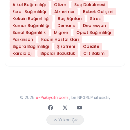
Alkol Bağımlılığı
Otizm
Saç Dökülmesi
Esrar Bağımlılığı
Alzheimer
Bebek Gelişimi
Kokain Bağımlılığı
Baş Ağrıları
Stres
Kumar Bağımlılığı
Demans
Depresyon
Sanal Bağımlılık
Migren
Opiat Bağımlılığı
Parkinson
Kadın Hastalıkları
Sigara Bağımlılığı
Şizofreni
Obezite
Kardioloji
Bipolar Bozukluk
Cilt Bakımı
©
2026
e-Psikiyatri.com
, bir NPGRUP sitesidir,
Faceebok
Twitter
Youtube
Yukarı Çık