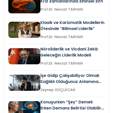
Kriz zamanlarında zihinsel zırh
Prof.Dr. Nevzat TARHAN
Klasik ve Karizmatik Modellerin
Ötesinde “Bilimsel Liderlik”
Prof.Dr. Nevzat TARHAN
Nöroliderlik ve Vicdani Zekâ:
Geleceğin Liderlik Modeli
Prof.Dr. Nevzat TARHAN
İşe Gidip Çalışabiliyor Olmak
Sağlıklı Olduğunuz Anlamına
Gelir mi?
Zeynep GÜÇLÜCAN
Konuşurken “Şey” Demek
Erken Demans Belirtisi Olabilir