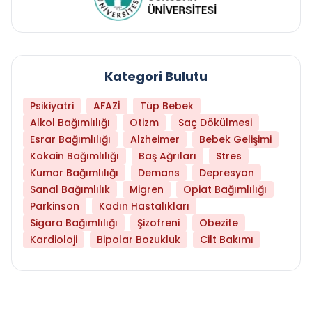
Kategori Bulutu
Psikiyatri
AFAZİ
Tüp Bebek
Alkol Bağımlılığı
Otizm
Saç Dökülmesi
Esrar Bağımlılığı
Alzheimer
Bebek Gelişimi
Kokain Bağımlılığı
Baş Ağrıları
Stres
Kumar Bağımlılığı
Demans
Depresyon
Sanal Bağımlılık
Migren
Opiat Bağımlılığı
Parkinson
Kadın Hastalıkları
Sigara Bağımlılığı
Şizofreni
Obezite
Kardioloji
Bipolar Bozukluk
Cilt Bakımı