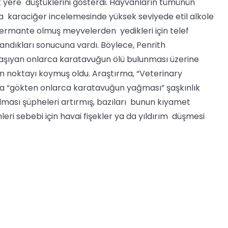
 yere düştüklerini gösterdi. Hayvanların tümünün
a karaciğer incelemesinde yüksek seviyede etil alkole
 fermante olmuş meyvelerden yedikleri için telef
alandıkları sonucuna vardı. Böylece, Penrith
i taşıyan onlarca karatavuğun ölü bulunması üzerine
son noktayı koymuş oldu. Araştırma, “Veterinary
da “gökten onlarca karatavuğun yağması” şaşkınlık
olması şüpheleri artırmış, bazıları bunun kıyamet
eri sebebi için havai fişekler ya da yıldırım düşmesi