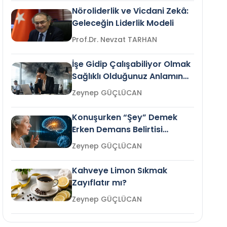
Nöroliderlik ve Vicdani Zekâ:
Geleceğin Liderlik Modeli
Prof.Dr. Nevzat TARHAN
İşe Gidip Çalışabiliyor Olmak
Sağlıklı Olduğunuz Anlamına
Gelir mi?
Zeynep GÜÇLÜCAN
Konuşurken “Şey” Demek
Erken Demans Belirtisi
Olabilir mi?
Zeynep GÜÇLÜCAN
Kahveye Limon Sıkmak
Zayıflatır mı?
Zeynep GÜÇLÜCAN