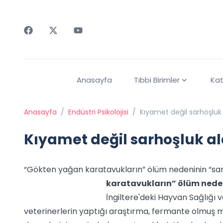
Faceebok
Twitter
Youtube
Anasayfa
Tıbbi Birimler
Kat
Anasayfa
/
Endüstri Psikolojisi
/
Kıyamet değil sarhoşluk
Kıyamet değil sarhoşluk a
“Gökten yağan karatavukların” ölüm nedeninin “sarho
karatavukların” ölüm nedeni
İngiltere'deki Hayvan Sağlığı
veterinerlerin yaptığı araştırma, fermante olmuş 