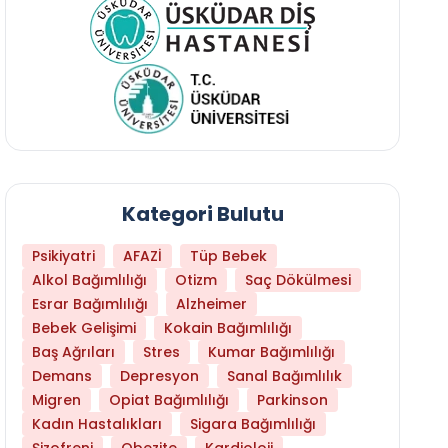
Kategori Bulutu
Psikiyatri
AFAZİ
Tüp Bebek
Alkol Bağımlılığı
Otizm
Saç Dökülmesi
Esrar Bağımlılığı
Alzheimer
Bebek Gelişimi
Kokain Bağımlılığı
Baş Ağrıları
Stres
Kumar Bağımlılığı
Daha Az Protein Tüketmek Yaşlanmayı Yava
Demans
Depresyon
Sanal Bağımlılık
Migren
Opiat Bağımlılığı
Parkinson
Kadın Hastalıkları
Sigara Bağımlılığı