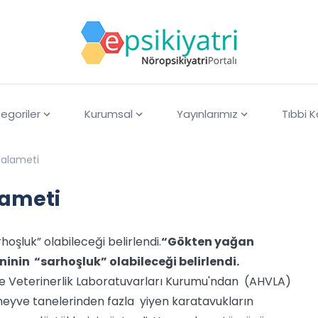
egoriler
Kurumsal
Yayınlarımız
Tıbbi 
 alameti
lameti
şluk” olabileceği belirlendi.
“Gökten yağan
nin “sarhoşluk” olabileceği belirlendi.
 ve Veterinerlik Laboratuvarları Kurumu'ndan (AHVLA)
meyve tanelerinden fazla yiyen karatavukların