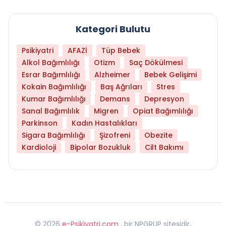
Kategori Bulutu
Psikiyatri
AFAZİ
Tüp Bebek
Alkol Bağımlılığı
Otizm
Saç Dökülmesi
Esrar Bağımlılığı
Alzheimer
Bebek Gelişimi
Kokain Bağımlılığı
Baş Ağrıları
Stres
Kumar Bağımlılığı
Demans
Depresyon
Sanal Bağımlılık
Migren
Opiat Bağımlılığı
Parkinson
Kadın Hastalıkları
Sigara Bağımlılığı
Şizofreni
Obezite
Kardioloji
Bipolar Bozukluk
Cilt Bakımı
©
2026
e-Psikiyatri.com
, bir NPGRUP sitesidir,