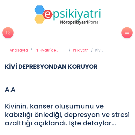
Anasayfa
/
Psikiyatri'de
/
Psikiyatri
/
KİVİ
Tedavi
DEPRESYONDAN
Yöntemleri
KORUYOR
KİVİ DEPRESYONDAN KORUYOR
A.A
Kivinin, kanser oluşumunu ve
kabızlığı önlediği, depresyon ve stresi
azalttığı açıklandı. İşte detaylar...