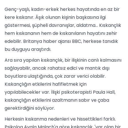
Genç-yaşlı, kadın-erkek herkes hayatında en az bir
kere kıskanır. Âşık olunan kişinin başkasına ilgi
göstermesi, şüpheli davranışlar, aldatma... Kıskançlık
hem kıskananın hem de kıskanılanın hayatını zehir
edebilir. Britanya haber ajansı BBC, herkese tanıdık
bu duyguyu araştırdı.
Ara sıra yapılan kıskançlık, bir ilişkinin canlı kalmasını
sağlayabilir, ancak rahatsız edici ve mantık dışı
boyutlara ulaştığında, çok zarar verici olabilir.
Kıskançlığın etkilerini hafifletmek için
yapılabilecekler var. İlişki psikoterapisti Paula Hall,
kıskançlığın etkilerini azaltmanın sabır ve çaba
gerektirdiğini söylüyor.
Herkesin kıskanma nedenleri ve hissettikleri farklı.
Psikolog Ayala Malach'a göre kıskançlık, 'var olan bir