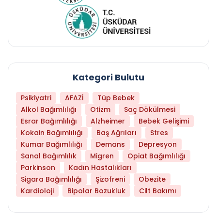
Kategori Bulutu
Psikiyatri
AFAZİ
Tüp Bebek
Alkol Bağımlılığı
Otizm
Saç Dökülmesi
Esrar Bağımlılığı
Alzheimer
Bebek Gelişimi
Kokain Bağımlılığı
Baş Ağrıları
Stres
Kumar Bağımlılığı
Demans
Depresyon
Sanal Bağımlılık
Migren
Opiat Bağımlılığı
Parkinson
Kadın Hastalıkları
Sigara Bağımlılığı
Şizofreni
Obezite
Kardioloji
Bipolar Bozukluk
Cilt Bakımı