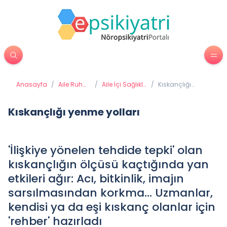
Anasayfa
/
Aile Ruh
/
Aile İçi Sağlıklı
/
Kıskançlığı
Sağlığı
İletişim
yenme yolları
Kıskançlığı yenme yolları
'İlişkiye yönelen tehdide tepki' olan
kıskançlığın ölçüsü kaçtığında yan
etkileri ağır: Acı, bitkinlik, imajın
sarsılmasından korkma... Uzmanlar,
kendisi ya da eşi kıskanç olanlar için
'rehber' hazırladı