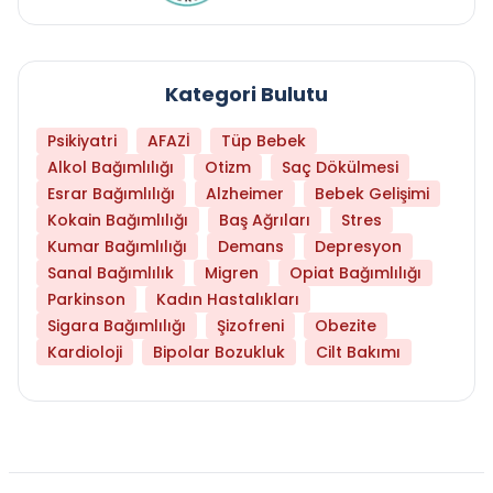
Kategori Bulutu
Psikiyatri
AFAZİ
Tüp Bebek
Alkol Bağımlılığı
Otizm
Saç Dökülmesi
Esrar Bağımlılığı
Alzheimer
Bebek Gelişimi
Kokain Bağımlılığı
Baş Ağrıları
Stres
Kumar Bağımlılığı
Demans
Depresyon
Sanal Bağımlılık
Migren
Opiat Bağımlılığı
Parkinson
Kadın Hastalıkları
Sigara Bağımlılığı
Şizofreni
Obezite
Kardioloji
Bipolar Bozukluk
Cilt Bakımı