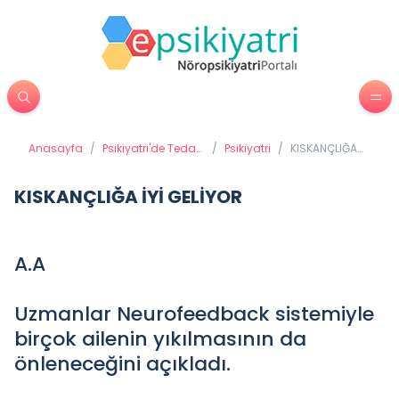
Anasayfa
/
Psikiyatri'de Tedavi
/
Psikiyatri
/
KISKANÇLIĞA
Yöntemleri
İYİ GELİYOR
KISKANÇLIĞA İYİ GELİYOR
A.A
Uzmanlar Neurofeedback sistemiyle
birçok ailenin yıkılmasının da
önleneceğini açıkladı.