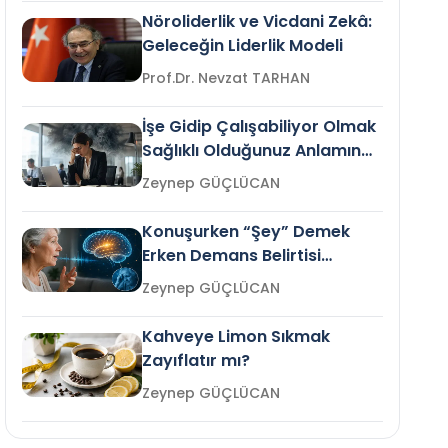
Nöroliderlik ve Vicdani Zekâ:
Geleceğin Liderlik Modeli
Prof.Dr. Nevzat TARHAN
İşe Gidip Çalışabiliyor Olmak
Sağlıklı Olduğunuz Anlamına
Gelir mi?
Zeynep GÜÇLÜCAN
Konuşurken “Şey” Demek
Erken Demans Belirtisi
Olabilir mi?
Zeynep GÜÇLÜCAN
Kahveye Limon Sıkmak
Zayıflatır mı?
Zeynep GÜÇLÜCAN