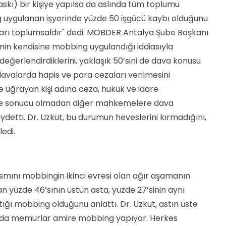
askı) bir kişiye yapılsa da aslında tüm toplumu
ing uygulanan işyerinde yüzde 50 işgücü kaybı olduğunu
uçları toplumsaldır" dedi. MOBDER Antalya Şube Başkanı
inin kendisine mobbing uygulandığı iddiasıyla
erlendirdiklerini, yaklaşık 50’sini de dava konusu
 davalarda hapis ve para cezaları verilmesini
e uğrayan kişi adına ceza, hukuk ve idare
eme sonucu olmadan diğer mahkemelere dava
etti. Dr. Uzkut, bu durumun heveslerini kırmadığını,
edi.
smını mobbingin ikinci evresi olan ağır aşamanın
n yüzde 46’sının üstün asta, yüzde 27’sinin aynı
ığı mobbing olduğunu anlattı. Dr. Uzkut, astın üste
umda memurlar amire mobbing yapıyor. Herkes