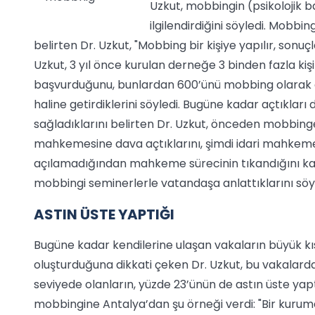
Uzkut, mobbingin (psikolojik b
ilgilendirdiğini söyledi. Mobb
belirten Dr. Uzkut, "Mobbing bir kişiye yapılır, son
Uzkut, 3 yıl önce kurulan derneğe 3 binden fazla kiş
başvurduğunu, bunlardan 600’ünü mobbing olarak değ
haline getirdiklerini söyledi. Bugüne kadar açtıkları
sağladıklarını belirten Dr. Uzkut, önceden mobbing
mahkemesine dava açtıklarını, şimdi idari mahk
açılamadığından mahkeme sürecinin tıkandığını kayd
mobbingi seminerlerle vatandaşa anlattıklarını söyl
ASTIN ÜSTE YAPTIĞI
Bugüne kadar kendilerine ulaşan vakaların büyük kı
oluşturduğuna dikkati çeken Dr. Uzkut, bu vakalarda
seviyede olanların, yüzde 23’ünün de astın üste yapt
mobbingine Antalya’dan şu örneği verdi: "Bir kur