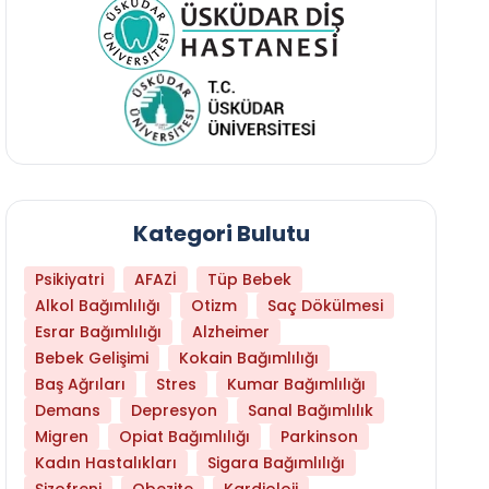
Kategori Bulutu
Psikiyatri
AFAZİ
Tüp Bebek
Alkol Bağımlılığı
Otizm
Saç Dökülmesi
Esrar Bağımlılığı
Alzheimer
Bebek Gelişimi
Kokain Bağımlılığı
Baş Ağrıları
Stres
Kumar Bağımlılığı
Daha Az Protein Tüketmek Yaşlanmayı Yava
Demans
Depresyon
Sanal Bağımlılık
Migren
Opiat Bağımlılığı
Parkinson
Kadın Hastalıkları
Sigara Bağımlılığı