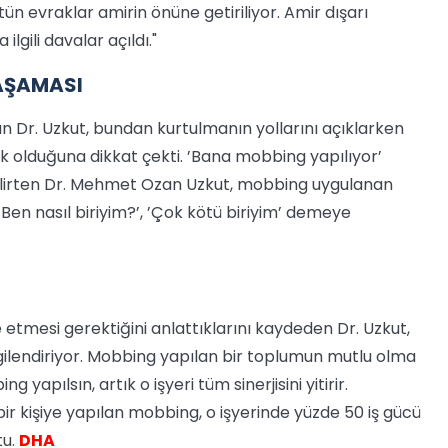
ün evraklar amirin önüne getiriliyor. Amir dışarı
lgili davalar açıldı."
AŞAMASI
 Dr. Uzkut, bundan kurtulmanın yollarını açıklarken
 olduğuna dikkat çekti. ’Bana mobbing yapılıyor’
belirten Dr. Mehmet Ozan Uzkut, mobbing uygulanan
, ’Ben nasıl biriyim?’, ’Çok kötü biriyim’ demeye
etmesi gerektiğini anlattıklarını kaydeden Dr. Uzkut,
lgilendiriyor. Mobbing yapılan bir toplumun mutlu olma
g yapılsın, artık o işyeri tüm sinerjisini yitirir.
bir kişiye yapılan mobbing, o işyerinde yüzde 50 iş gücü
tu.
DHA