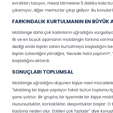
evrakları tutuyor, mesai bitmesine 5 dakika kala büt
çıkamıyor, diğer memurlar çıkıp gidiyor. Bu konularla i
FARKINDALIK KURTULMANIN EN BÜYÜK 
Mobbinge daha çok kadınların uğradığını vurgulayan
ilk ve en büyük aşamanın mobbingin farkına varmak
dediği anda kişinin zaten kurtulmaya başladığını 
kişinin özbenliğini yitirdiğini, ’Nerede hata yaptım?’
başladığını aktardı.
SONUÇLARI TOPLUMSAL
Mobbinge uğradığını düşünen kişiye nasıl mücadele 
"Mobbing bir kişiye yapılıyor fakat bütün toplumu i
şansı yoktur. Bir grupta, bir işyerinde bir kişiye mobbin
Huzursuzluklar, korkaklıklar, despotluklar başlar. O 
kaybına neden olur. Etkileri çok fazladır" diye konuş