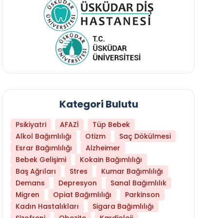
Kategori Bulutu
Psikiyatri
AFAZİ
Tüp Bebek
Alkol Bağımlılığı
Otizm
Saç Dökülmesi
Esrar Bağımlılığı
Alzheimer
Bebek Gelişimi
Kokain Bağımlılığı
Baş Ağrıları
Stres
Kumar Bağımlılığı
Daha Az Protein Tüketmek Yaşlanmayı Yava
Demans
Depresyon
Sanal Bağımlılık
Migren
Opiat Bağımlılığı
Parkinson
Kadın Hastalıkları
Sigara Bağımlılığı