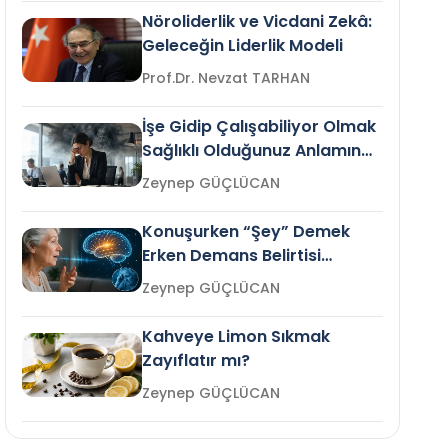
Nöroliderlik ve Vicdani Zekâ:
Geleceğin Liderlik Modeli
Prof.Dr. Nevzat TARHAN
İşe Gidip Çalışabiliyor Olmak
Sağlıklı Olduğunuz Anlamına
Gelir mi?
Zeynep GÜÇLÜCAN
Konuşurken “Şey” Demek
Erken Demans Belirtisi
Olabilir mi?
Zeynep GÜÇLÜCAN
Kahveye Limon Sıkmak
Zayıflatır mı?
Zeynep GÜÇLÜCAN