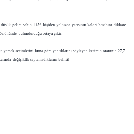
 düşük gelire sahip 1156 kişiden yalnızca yarısının kalori hesabını dikkate
i göz önünde bulundurduğu ortaya çıktı.
n ve yemek seçimlerini buna göre yaptıklarını söyleyen kesimin oranının 27,7
rında değişiklik saptamadıklarını belirtti.