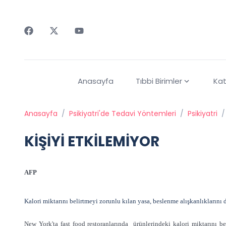
Faceebok
Twitter
Youtube
Anasayfa
Tıbbi Birimler
Kat
Anasayfa
/
Psikiyatri'de Tedavi Yöntemleri
/
Psikiyatri
/
KİŞİYİ ETKİLEMİYOR
AFP
Kalori miktarını belirtmeyi zorunlu kılan yasa, beslenme alışkanlıklarını d
New York'ta fast food restoranlarında ürünlerindeki kalori miktarını be